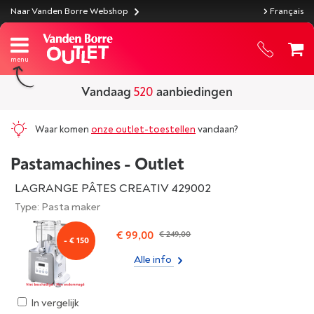
Naar Vanden Borre Webshop
Français
Vandaag
520
aanbiedingen
Waar komen
onze outlet-toestellen
vandaan?
Pastamachines - Outlet
LAGRANGE PÂTES CREATIV 429002
Type: Pasta maker
€ 99,00
€ 249,00
- € 150
Alle info
In vergelijk