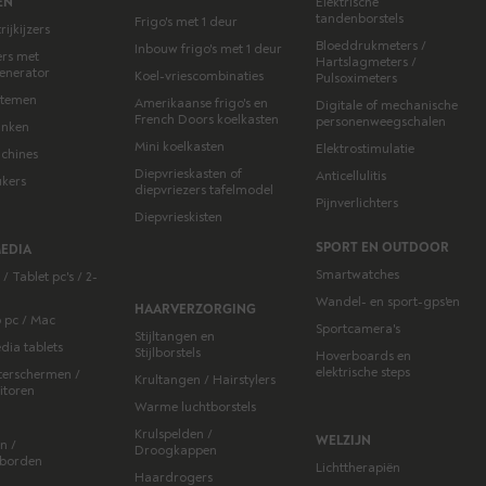
EN
Elektrische
tandenborstels
Frigo's met 1 deur
ijkijzers
Bloeddrukmeters /
Inbouw frigo's met 1 deur
zers met
Hartslagmeters /
enerator
Koel-vriescombinaties
Pulsoximeters
ystemen
Amerikaanse frigo's en
Digitale of mechanische
French Doors koelkasten
personenweegschalen
lanken
Mini koelkasten
Elektrostimulatie
chines
Diepvrieskasten of
Anticellulitis
kers
diepvriezers tafelmodel
Pijnverlichters
Diepvrieskisten
SPORT EN OUTDOOR
MEDIA
Smartwatches
/ Tablet pc's / 2-
Wandel- en sport-gps'en
HAARVERZORGING
 pc / Mac
Sportcamera's
Stijltangen en
dia tablets
Stijlborstels
Hoverboards en
elektrische steps
erschermen /
Krultangen / Hairstylers
itoren
Warme luchtborstels
Krulspelden /
WELZIJN
n /
Droogkappen
nborden
Lichttherapiën
Haardrogers