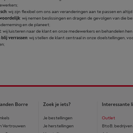
ewerkers;
sch
: wij zijn flexibel om ons aan veranderingen aan te passen en altij
woordelijk
: wij nemen beslissingen en dragen de gevolgen van die bes
derneming en de planeet;
t
: wij luisteren naar de klant en onze medewerkers en behandelen hen
 blij verrassen
: wij stellen de klant centraal in onze doelstellingen, v
en;
anden Borre
Zoek je iets?
Interessante l
nkels
Je bestellingen
Outlet
n Vertrouwen
Je herstellingen
BtoB, bedrijven