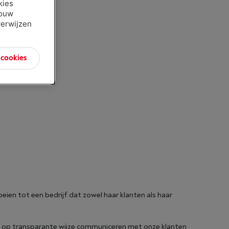
kies
jouw
verwijzen
n cookies
ien tot een bedrijf dat zowel haar klanten als haar
en op transparante wijze communiceren met onze klanten