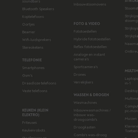
STRIJK
soundbars
Inbouwstoomovens
Stoomstr
Bluetooth Speakers
Strijkij
Koptelefoons
stoomg
FOTO & VIDEO
Oortjes
Strijks
Fototoestellen
Beamer
Strijkp
Hybride fototoestellen
Wifi-luidsprekers
Naaima
Reflex fototoestellen
Stereoketens
Ontkreu
Analoge en instant
camera's
TELEFONIE
Sportcamera's
Smartphones
MULTI
Drones
Gsm's
Laptops 
Verrekijkers
Draadloze telefoons
in-1
Vaste telefoons
Desktop
WASSEN & DROGEN
Multime
Wasmachines
Comput
KEUKEN (KLEIN
Inbouwwasmachines /
pc-mon
ELEKTRO)
Inbouw was-
Muizen
droogcombi's
Friteuses
Klaviere
Droogkasten
Keukenrobots
Toetse
Combi's was-droog