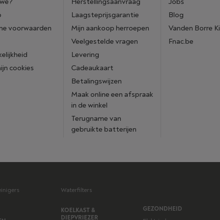
 we?
Herstellingsaanvraag
Jobs
p
Laagsteprijsgarantie
Blog
ne voorwaarden
Mijn aankoop herroepen
Vanden Borre K
Veelgestelde vragen
Fnac.be
elijkheid
Levering
mijn cookies
Cadeaukaart
Betalingswijzen
Maak online een afspraak
in de winkel
Terugname van
gebruikte batterijen
einigers
Waterfilters
GEZONDHEID
KOELKAST &
DIEPVRIEZER