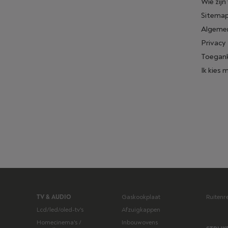
Wie zijn
Sitema
Algeme
Privacy
Toegank
Ik kies 
TV & AUDIO
Gaskookplaat
Ruitenr
Lcd/led/oled-tv's
Afzuigkappen
Homecinema's /
Inbouwovens