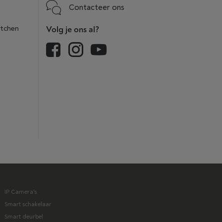
Contacteer ons
itchen
Volg je ons al?
IP Camera's
Smart schakelaar
Smart deurbel