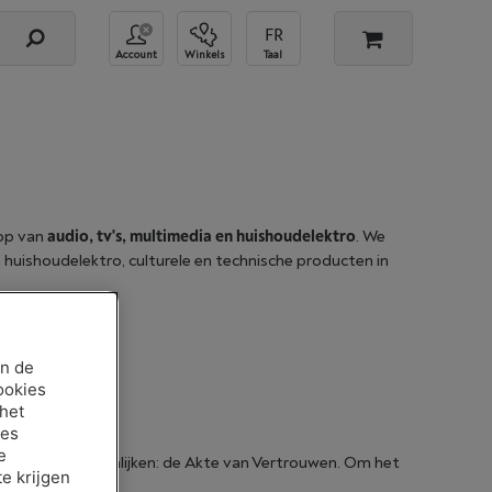
Account
Winkels
Taal
oop van
audio, tv's, multimedia en huishoudelektro
. We
 huishoudelektro, culturele en technische producten in
an de
ookies
 het
ies
e
Borre te verwezenlijken: de Akte van Vertrouwen. Om het
e krijgen
urzaamheid.