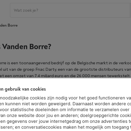
nden Borre
s Vanden Borre?
rre is een toonaangevend bedrijf op de Belgische markt in de verk
 uit van de groep Fnac Darty, een van de grootste distributeurs van
t een omzet van 7,4 miljard euro en die 26 000 mensen tewerkstelt.
n gebruik van cookies
nac
arty
t noodzakelijke cookies zijn nodig voor het goed functioneren v
en kunnen niet worden geweigerd. Daarnaast worden andere c
kte van Vertrouwen
 voor statistische doeleinden om informatie te verzamelen over
van onze website door jou en anderen; doelgroepgerichte cook
en gegevens over jouw internetgedrag om onze advertenties t
0 medewerkers
zetten zich dagelijks in om de strategie van Vanden 
iseren; en conversatiecookies maken het mogelijk om toegang t
e maken, steunt Vanden Borre op 4 pijlers: prijs, advies, service en du