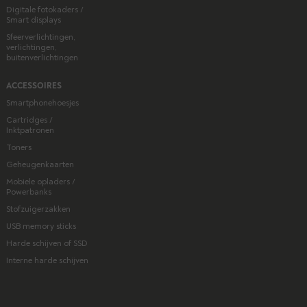
Digitale fotokaders /
Smart displays
Sfeerverlichtingen,
verlichtingen,
buitenverlichtingen
ACCESSOIRES
Smartphonehoesjes
Cartridges /
Inktpatronen
Toners
Geheugenkaarten
Mobiele opladers /
Powerbanks
Stofzuigerzakken
USB memory sticks
Harde schijven of SSD
Interne harde schijven