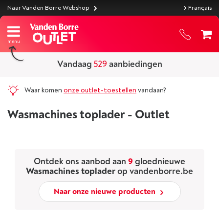
Naar Vanden Borre Webshop
Français
Vandaag
529
aanbiedingen
Waar komen
onze outlet-toestellen
vandaan?
Wasmachines toplader - Outlet
Ontdek ons aanbod aan
9
gloednieuwe
Wasmachines toplader
op vandenborre.be
Naar onze nieuwe producten