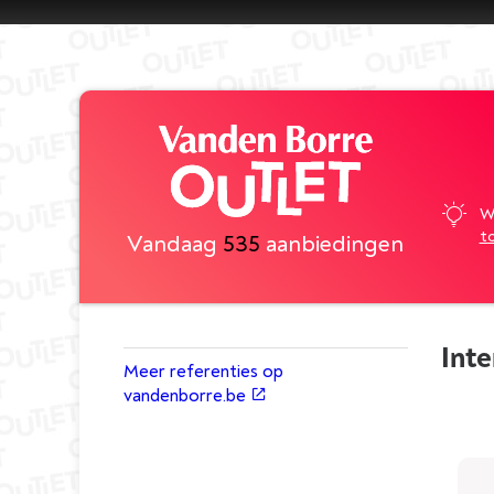
W
t
Vandaag
535
aanbiedingen
Inte
Meer referenties op
vandenborre.be