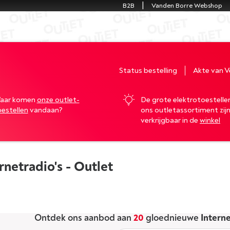
B2B
Vanden Borre Webshop
Status bestelling
Akte van 
aar komen
onze outlet-
De grote elektrotoestellen
oestellen
vandaan?
ons outletassortiment zij
verkrijgbaar in de
winkel
rnetradio's - Outlet
Ontdek ons aanbod aan
20
gloednieuwe
Intern