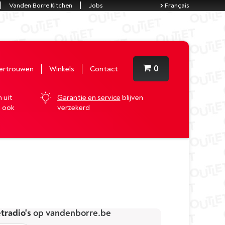
Vanden Borre Kitchen
Jobs
Français
0
Vertrouwen
Winkels
Contact
 uit
Garantie en service
blijven
n ook
verzekerd
etradio's
op vandenborre.be