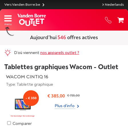
Vers Vanden Borre.be
Nederlands
Aujourd'hui
546
offres actives
D’où viennent
nos appareils outlet ?
Tablettes graphiques Wacom - Outlet
WACOM CINTIQ 16
Type: Tablette graphique
€ 385,00
€ 735,00
- € 350
Plus d'info
Comparer