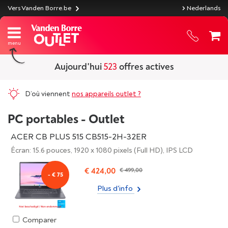
Vers Vanden Borre.be
Nederlands
Aujourd'hui
523
offres actives
D’où viennent
nos appareils outlet ?
PC portables - Outlet
ACER CB PLUS 515 CB515-2H-32ER
Écran: 15.6 pouces, 1920 x 1080 pixels (Full HD), IPS LCD
€ 424,00
€ 499,00
- € 75
Plus d'info
Comparer