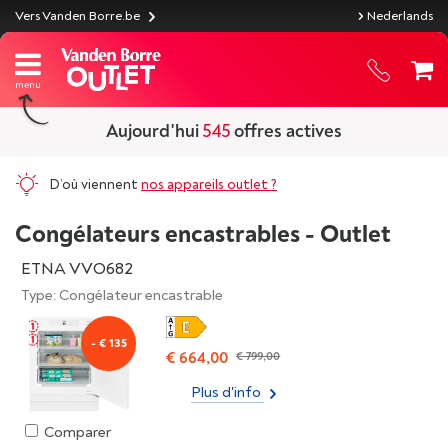
Vers Vanden Borre.be
Nederlands
Aujourd'hui
545
offres actives
D’où viennent
nos appareils outlet ?
Congélateurs encastrables - Outlet
ETNA VVO682
Type: Congélateur encastrable
- € 135
€ 664,00
€ 799,00
Plus d'info
Comparer