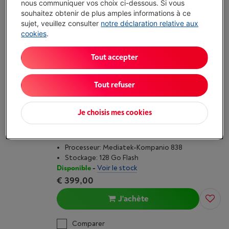
nous communiquer vos choix ci-dessous. Si vous
€ 979,00
souhaitez obtenir de plus amples informations à ce
Consulter stock en magasin
sujet, veuillez consulter
notre déclaration relative aux
cookies
.
Comparer
Tout accepter
Tout refuser
LENOVO CHROMEBOOK IDEAPAD DUET
(11M889-83HH001UMB) 128GO
Je choisis mes cookies
(1)
Écran: 10.95 pouces, 1920 x 1200 pixels (WUXGA),
IPS LCD
Processeur: Mediatek-Kompanio 838
Stockage: 128 Go Flash
Disponible
-
Voir le stock
€ 399,00
J'achète
Comparer