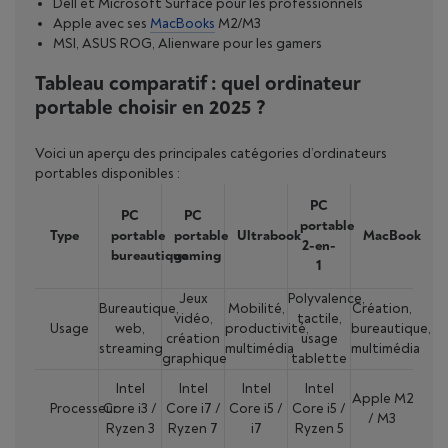
Dell et Microsoft Surface pour les professionnels
Apple avec ses
MacBooks
M2/M3
MSI, ASUS ROG, Alienware pour les gamers
Tableau comparatif : quel ordinateur
portable choisir en 2025 ?
Voici un aperçu des principales catégories d’ordinateurs
portables disponibles :
PC
PC
PC
portable
Type
portable
portable
Ultrabook
MacBook
2-en-
bureautique
gaming
1
Jeux
Polyvalence,
Bureautique,
Mobilité,
Création,
vidéo,
tactile,
Usage
web,
productivité,
bureautique,
création
usage
streaming
multimédia
multimédia
graphique
tablette
Intel
Intel
Intel
Intel
Apple M2
Processeur
Core i3 /
Core i7 /
Core i5 /
Core i5 /
/ M3
Ryzen 3
Ryzen 7
i7
Ryzen 5