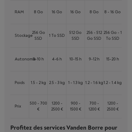
RAM
8 Go
16 Go
16 Go
8 Go
8 - 16 Go
256 Go
512 Go
256 - 512
256 Go - 1
Stockage
1 To SSD
SSD
SSD
Go SSD
To SSD
Autonomie
8-10 h
4-6 h
10-15 h
9-12 h
15-20 h
Poids
1.5 - 2 kg
2.5 - 3 kg
1 - 1.3 kg
1.2 - 1.6 kg
1.2 - 1.4 kg
500 - 700
1200 -
900 -
700 -
1200 -
Prix
€
2500 €
1500 €
1200 €
2500 €
Profitez des services Vanden Borre pour