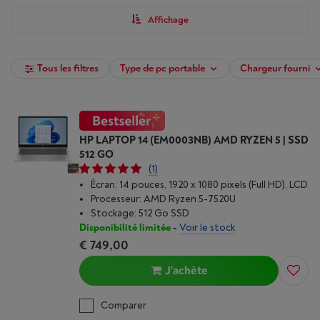
configurations, nos modèles s’adaptent à votre quotidien.
Affinez votre recherche grâce à nos filtres et achetez, dès
Affichage
maintenant, votre ordinateur portable chez Vanden Borre.
Tous les filtres
Type de pc portable
Chargeur fourni
HP LAPTOP 14 (EM0003NB) AMD RYZEN 5 | SSD
512 GO
(1)
Écran: 14 pouces, 1920 x 1080 pixels (Full HD), LCD
Processeur: AMD Ryzen 5-7520U
Stockage: 512 Go SSD
Disponibilité limitée
-
Voir le stock
€ 749,00
J'achète
Comparer