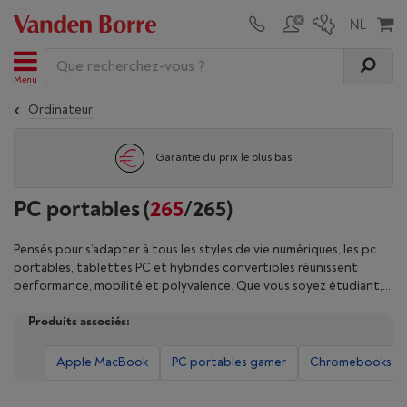
Menu
Ordinateur
Garantie du prix le plus bas
PC portables
(
265
/265)
Pensés pour s’adapter à tous les styles de vie numériques, les pc
portables, tablettes PC et hybrides convertibles réunissent
performance, mobilité et polyvalence. Que vous soyez étudiant,
professionnel nomade ou adepte du divertissement à la maison,
Produits associés:
vous trouverez l’appareil multimédia qui répond à vos besoins :
bureautique, création de contenu, gaming, navigation web…
Profitez d’écrans tactiles, de claviers détachables ou rotatifs,
Apple MacBook
PC portables gamer
Chromebooks
d’une autonomie prolongée et de processeurs puissants pour une
expérience fluide et intuitive. Disponibles en différentes tailles et