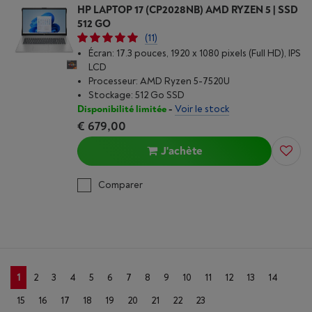
HP LAPTOP 17 (CP2028NB) AMD RYZEN 5 | SSD
512 GO
(11)
Écran: 17.3 pouces, 1920 x 1080 pixels (Full HD), IPS
LCD
Processeur: AMD Ryzen 5-7520U
Stockage: 512 Go SSD
Disponibilité limitée
-
Voir le stock
€ 679,00
J'achète
Comparer
1
2
3
4
5
6
7
8
9
10
11
12
13
14
15
16
17
18
19
20
21
22
23