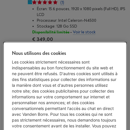
(1)
Écran: 15.6 pouces, 1920 x 1080 pixels (Full HD), IPS
LCD
Processeur: Intel Celeron-N4500
Stockage: 128 Go SSD
Disponibilité limitée
-
Voir le stock
€ 349,00
J'achète
Nous utilisons des cookies
Les cookies strictement nécessaires sont
Comparer
indispensables au bon fonctionnement du site web et
ne peuvent être refusés. D'autres cookies sont utilisés à
des fins statistiques pour collecter des informations sur
la manière dont vous et d'autres personnes utilisez
APPLE MACBOOK AIR (2025) 13 | M4 10/8
notre site; des cookies publicitaires pour collecter des
CORES | 16 GO | 256 GO | LUMIERE STELLAIRE
informations sur votre comportement sur internet et
Écran: 13 pouces, 2560 x 1664 pixels, Liquid
personnaliser nos annonces; et des cookies
Retina IPS
conversationnels permettant l'accès au chat en direct
Processeur: Apple M4-10 CPU / 8 GPU
avec Vanden Borre. Pour tous les cookies qui ne sont
Stockage: 256 Go SSD
pas strictement nécessaires, nous demandons toujours
Pas de vente en ligne
-
Voir le stock
votre consentement avant de les installer. Vous pouvez