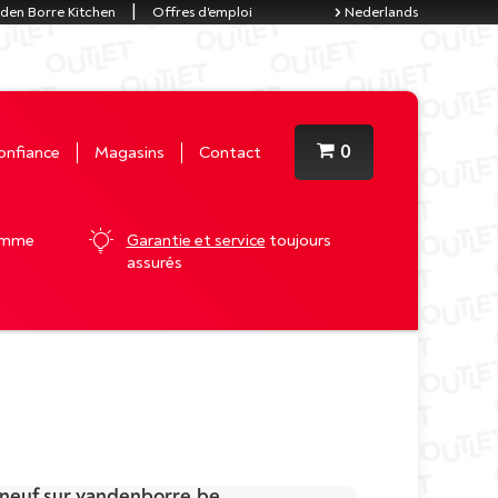
den Borre Kitchen
Offres d'emploi
Nederlands
0
onfiance
Magasins
Contact
gamme
Garantie et service
toujours
assurés
t neuf sur vandenborre.be