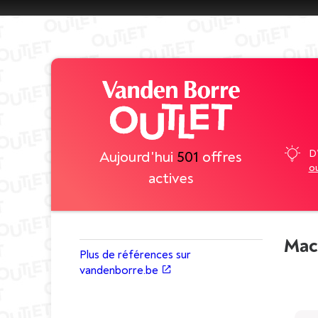
D
Aujourd'hui
501
offres
ou
actives
Mach
Plus de références sur
vandenborre.be