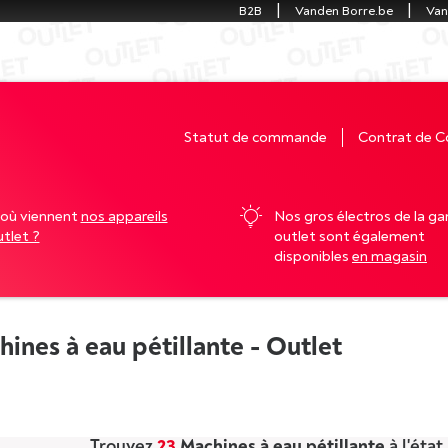
B2B
Vanden Borre.be
Van
Statut de commande
Contrat de C
’où viennent
nos appareils
Nos gros électros de la 
tlet ?
outlet sont également
disponibles
en magasin
ines à eau pétillante - Outlet
Trouvez
23
Machines à eau pétillante
à l'éta