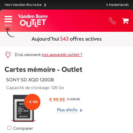
Vers Vanden Borre.be
Nederlands
Aujourd'hui
543
offres actives
D’où viennent
nos appareils outlet ?
Cartes mémoire - Outlet
SONY SD XQD 120GB
Capacité de stockage: 128 Go
€ 99,95
€ 249,95
- € 150
Plus d'info
Comparer