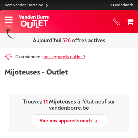
Vers Vanden Borre.be
Nederlands
Aujourd'hui
526
offres actives
D’où viennent
nos appareils outlet ?
Mijoteuses - Outlet
Trouvez
11
Mijoteuses
à l'état neuf sur
vandenborre.be
Voir nos appareils neufs