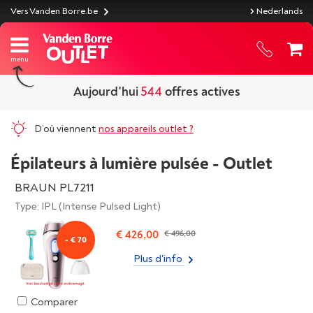
Vers Vanden Borre.be
Nederlands
Aujourd'hui
544
offres actives
D’où viennent
nos appareils outlet ?
Épilateurs à lumière pulsée - Outlet
BRAUN PL7211
Type: IPL (Intense Pulsed Light)
€ 426,00
€ 496,00
- € 70
Plus d'info
Comparer