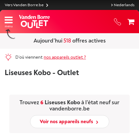
Vers Vanden Borre.be
Nederlands
Aujourd'hui
518
offres actives
D’où viennent
nos appareils outlet ?
Liseuses Kobo - Outlet
Trouvez
6
Liseuses Kobo
à l'état neuf sur
vandenborre.be
Voir nos appareils neufs