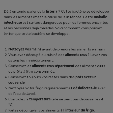
Déjà entendu parler de la
listeria
? Cette bactérie se développe
dans les aliments et est la cause de la listériose. Cette
maladie
infectieuse
est surtout dangereuse pour les femmes enceintes
et les personnes déjà malades. Voici comment vous pouvez
éviter que cette bactérie se développe :
Nettoyez vos mains
avant de prendre les aliments en main.
Vous avez découpé ou cuisiné des
aliments crus
? Lavez vos
ustensiles immédiatement.
Conservez les
aliments crus séparément
des aliments cuits
ou prêts à être consommés.
Conservez toujours vos restes dans des
pots avec un
couvercle
.
Nettoyez votre frigo régulièrement et
désinfectez-le
avec
de l’eau de Javel.
Contrôlez la
température
(elle ne peut pas dépasser les 4
°C).
Faites décongeler vos aliments
à l’intérieur du frigo
.