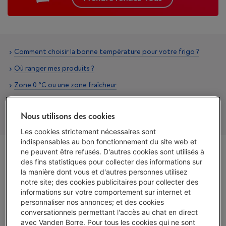
Comment choisir la bonne température pour votre frigo ?
Où ranger mes produits ?
Zone 0 °C ou une zone fraîcheur
Ne laissez aucune chance aux bactéries !
Nous utilisons des cookies
Conseils pour réduire votre consommation d’énergie
Les cookies strictement nécessaires sont
indispensables au bon fonctionnement du site web et
ne peuvent être refusés. D'autres cookies sont utilisés à
des fins statistiques pour collecter des informations sur
la manière dont vous et d'autres personnes utilisez
notre site; des cookies publicitaires pour collecter des
informations sur votre comportement sur internet et
personnaliser nos annonces; et des cookies
conversationnels permettant l'accès au chat en direct
avec Vanden Borre. Pour tous les cookies qui ne sont