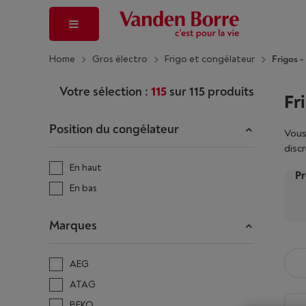
Home
Gros électro
Frigo et congélateur
Frigos -
Votre sélection :
115
sur
115
produits
Fr
Position du congélateur
Vous
disc
tech
En haut
Pr
temp
En bas
d’un
main
Marques
AEG
ATAG
BEKO