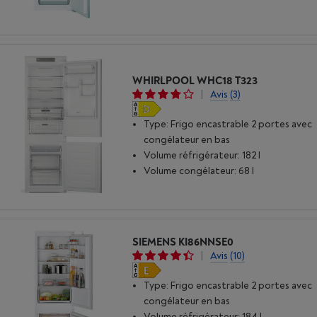
WHIRLPOOL WHC18 T323
|
Avis
(3)
Type: Frigo encastrable 2 portes avec
congélateur en bas
Volume réfrigérateur: 182 l
Volume congélateur: 68 l
SIEMENS KI86NNSE0
|
Avis
(10)
Type: Frigo encastrable 2 portes avec
congélateur en bas
Volume réfrigérateur: 184 l