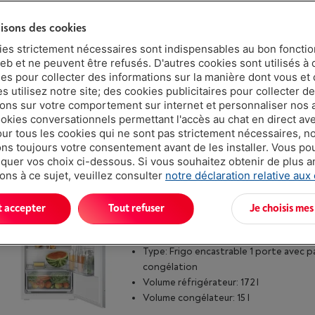
Web only
lisons des cookies
SMEG C3170NE
ies strictement nécessaires sont indispensables au bon fonct
eb et ne peuvent être refusés. D'autres cookies sont utilisés à 
Type: Frigo encastrable 2 portes avec
ues pour collecter des informations sur la manière dont vous et 
congélateur en bas
 utilisez notre site; des cookies publicitaires pour collecter d
Volume réfrigérateur: 193 l
ions sur votre comportement sur internet et personnaliser nos
Volume congélateur: 69 l
ookies conversationnels permettant l'accès au chat en direct a
our tous les cookies qui ne sont pas strictement nécessaires, n
s toujours votre consentement avant de les installer. Vous p
uer vos choix ci-dessous. Si vous souhaitez obtenir de plus 
ons à ce sujet, veuillez consulter
notre déclaration relative aux
t accepter
Tout refuser
Je choisis mes
BOSCH KIL425SE0 - SÉRIE 2 VITAFRES
|
Avis
(6)
Type: Frigo encastrable 1 porte avec p
congélation
Volume réfrigérateur: 172 l
Volume congélateur: 15 l