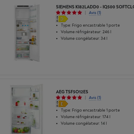
SIEMENS KI82LADD0 - IQ500 SOFTCL
|
Avis
(1)
Type: Frigo encastrable 1 porte
Volume réfrigérateur: 246 l
Volume congélateur: 34 l
AEG TSF5O12ES
|
Avis
(1)
Type: Frigo encastrable 1 porte
Volume réfrigérateur: 174 l
Volume congélateur: 14 l