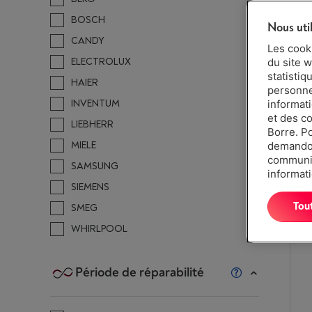
BOSCH
Nous uti
CANDY
Les cook
ELECTROLUX
du site w
statistiq
HAIER
personnes
INVENTUM
informat
et des c
LIEBHERR
Borre. P
MIELE
demandon
communiq
SAMSUNG
informati
SIEMENS
Tou
SMEG
WHIRLPOOL
Période de réparabilité