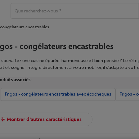
 congélateurs encastrables
igos - congélateurs encastrables
 souhaitez une cuisine épurée, harmonieuse et bien pensée ? Le réfrig
ret et soigné. Intégré directement à votre mobilier, il s’adapte à vot
nologies innovantes, nos modèles offrent des fonctions pratiques com
oduits associés:
érature ou encore le froid ventilé pour une meilleure conservation. C
 compartiment fraîcheur pour vos fruits et légumes. Affinez votre rech
Frigos - congélateurs encastrables avec écochèques
Frigos - 
tenant, votre frigo encastrable chez Vanden Borre.
Montrer d'autres caractéristiques