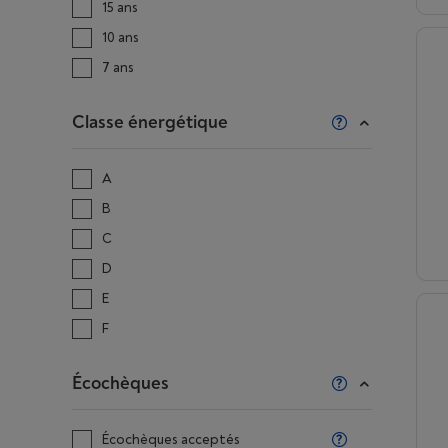
15 ans
10 ans
7 ans
Classe énergétique
A
B
C
D
E
F
Écochèques
Écochèques acceptés