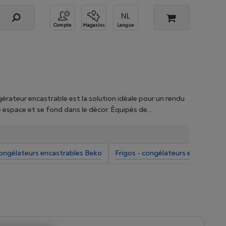
Compte
Magasins
Langue
érateur encastrable est la solution idéale pour un rendu
re espace et se fond dans le décor. Équipés de
me l’alerte porte ouverte, l’affichage de la
ertains appareils disposent aussi d’un éclairage LED ou
erche en utilisant nos filtres et achetez, dès
congélateurs encastrables Beko
Frigos - congélateurs encastrabl