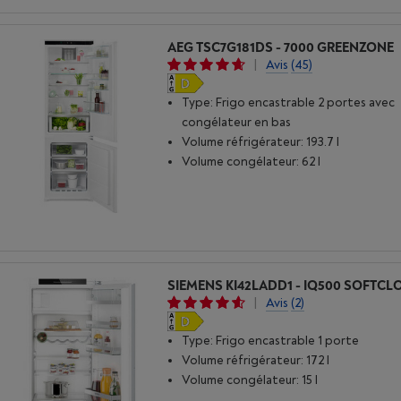
AEG TSC7G181DS - 7000 GREENZONE
|
Avis
(45)
Type: Frigo encastrable 2 portes avec
congélateur en bas
Volume réfrigérateur: 193.7 l
Volume congélateur: 62 l
SIEMENS KI42LADD1 - IQ500 SOFTCL
|
Avis
(2)
Type: Frigo encastrable 1 porte
Volume réfrigérateur: 172 l
Volume congélateur: 15 l