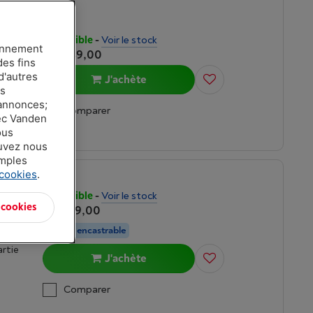
Disponible
-
Voir le stock
ionnement
€ 1.049,00
des fins
d'autres
J'achète
es
 annonces;
Comparer
vec Vanden
ous
ouvez nous
amples
 cookies
.
Disponible
-
Voir le stock
 cookies
H
€ 1.079,00
Action encastrable
artie
J'achète
Comparer