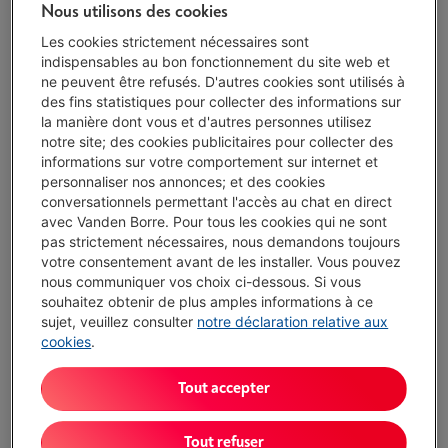
Nous utilisons des cookies
LIEBHERR RSFD 5220
Les cookies strictement nécessaires sont
indispensables au bon fonctionnement du site web et
(6)
ne peuvent être refusés. D'autres cookies sont utilisés à
des fins statistiques pour collecter des informations sur
Type: Frigo 1 porte
la manière dont vous et d'autres personnes utilisez
Capacité totale: 399 l
notre site; des cookies publicitaires pour collecter des
Volume réfrigérateur: 399 l
informations sur votre comportement sur internet et
Disponible à partir du lun. 17 août
-
Voir le stock
personnaliser nos annonces; et des cookies
€ 1.199,00
conversationnels permettant l'accès au chat en direct
avec Vanden Borre. Pour tous les cookies qui ne sont
J'achète
pas strictement nécessaires, nous demandons toujours
votre consentement avant de les installer. Vous pouvez
Comparer
nous communiquer vos choix ci-dessous. Si vous
souhaitez obtenir de plus amples informations à ce
sujet, veuillez consulter
notre déclaration relative aux
cookies
.
LIEBHERR RD 4600
Tout accepter
(4)
Type: Frigo 1 porte
Tout refuser