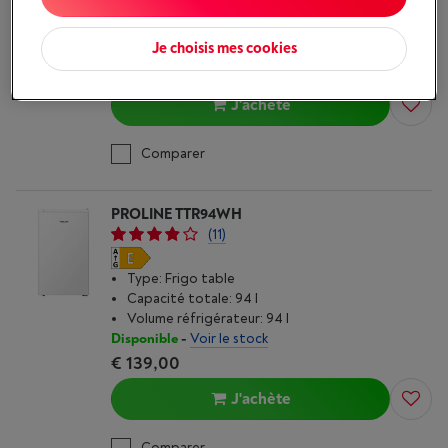
Capacité totale: 298 l
Volume réfrigérateur: 298 l
Disponible
-
Voir le stock
Je choisis mes cookies
€ 849,00
J'achète
Comparer
PROLINE TTR94WH
(11)
Type: Frigo table
Capacité totale: 94 l
Volume réfrigérateur: 94 l
Disponible
-
Voir le stock
€ 139,00
J'achète
Comparer