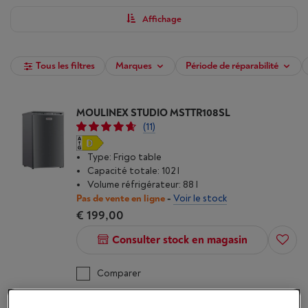
Affichage
Tous les filtres
Marques
Période de réparabilité
MOULINEX STUDIO MSTTR108SL
(11)
Type: Frigo table
Capacité totale: 102 l
Volume réfrigérateur: 88 l
Pas de vente en ligne
-
Voir le stock
€ 199,00
Consulter stock en magasin
Comparer