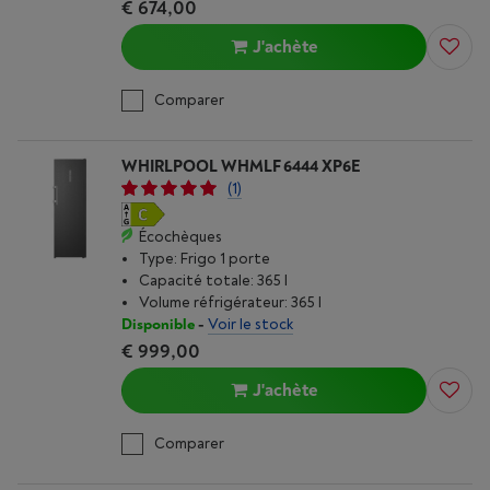
€ 674,00
J'achète
Comparer
WHIRLPOOL WHMLF 6444 XP6E
(1)
Écochèques
Type: Frigo 1 porte
Capacité totale: 365 l
Volume réfrigérateur: 365 l
Disponible
-
Voir le stock
€ 999,00
J'achète
Comparer