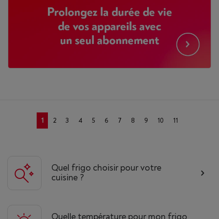
1
2
3
4
5
6
7
8
9
10
11
Quel frigo choisir pour votre
cuisine ?
Quelle température pour mon frigo