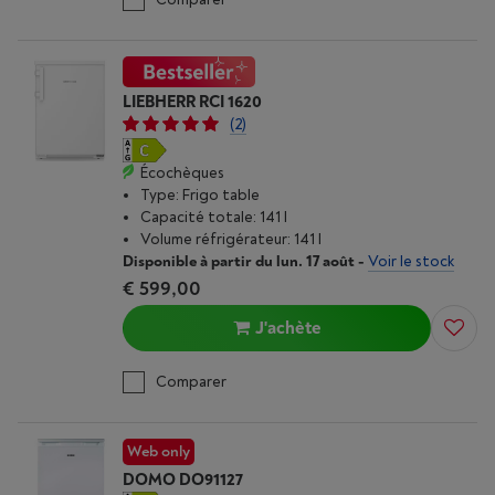
LIEBHERR RCI 1620
(2)
Écochèques
Type: Frigo table
Capacité totale: 141 l
Volume réfrigérateur: 141 l
Disponible à partir du lun. 17 août
-
Voir le stock
€ 599,00
J'achète
Comparer
Web only
DOMO DO91127