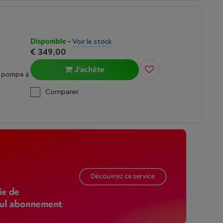
Disponible
-
Voir le stock
€ 349,00
J'achète
c pompe à
Comparer