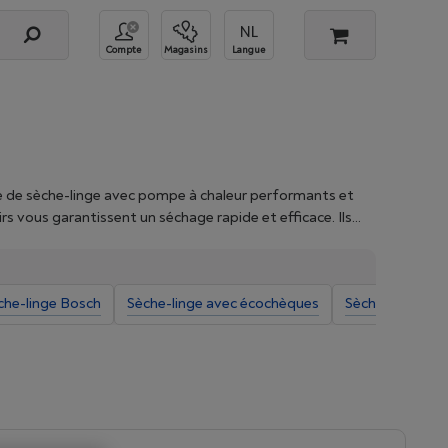
Compte
Magasins
Langue
mme de sèche-linge avec pompe à chaleur performants et
s vous garantissent un séchage rapide et efficace. Ils
et parfumé. Achetez, dès maintenant, votre sèche-linge
ans la colonne de gauche.
che-linge Bosch
Sèche-linge avec écochèques
Sèche-linge S