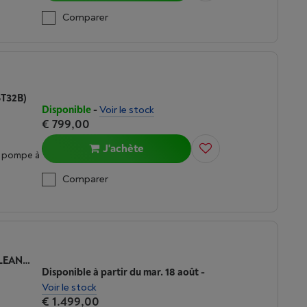
Comparer
6T32B)
Disponible
-
Voir le stock
€ 799,00
J'achète
c pompe à
Comparer
SIEMENS WR47B2C5FG - IQ700 SELFCLEANING CONDENSOR
Disponible à partir du mar. 18 août
-
Voir le stock
€ 1.499,00