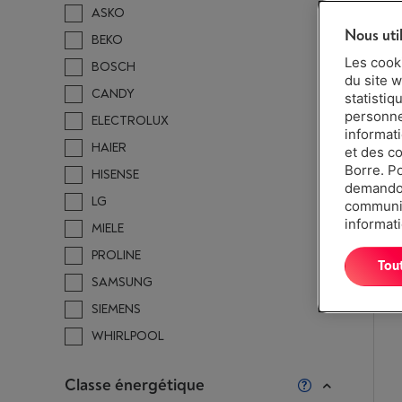
ASKO
Nous uti
BEKO
Les cook
BOSCH
du site w
CANDY
statistiq
personnes
ELECTROLUX
informat
HAIER
et des c
Borre. P
HISENSE
demandon
LG
communiq
informati
MIELE
PROLINE
Tou
SAMSUNG
SIEMENS
WHIRLPOOL
Classe énergétique