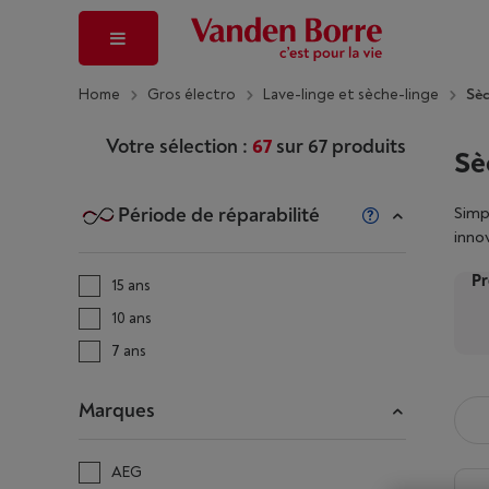
Home
Gros électro
Lave-linge et sèche-linge
Sèc
Votre sélection :
67
sur
67
produits
Sè
Période de réparabilité
Simp
inno
pren
Pr
chez
15 ans
10 ans
7 ans
Marques
AEG