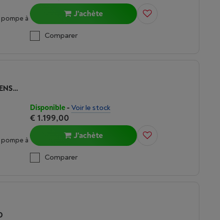
J'achète
c pompe à
Comparer
BOSCH SÉRIE 6 SELFCLEANING CONDENSER - WQH246DPFG
Disponible
-
Voir le stock
€ 1.199,00
J'achète
c pompe à
Comparer
D