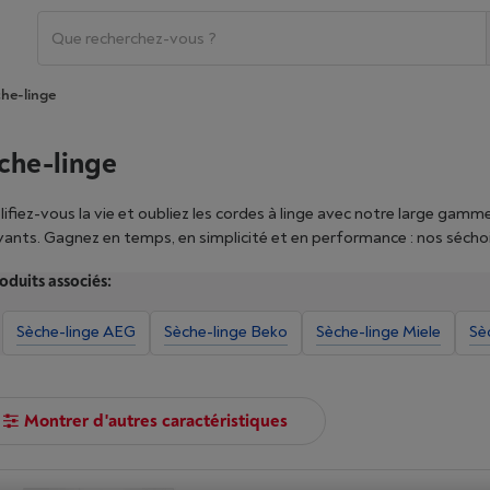
he-linge
che-linge
lifiez-vous la vie et oubliez les cordes à linge avec notre large ga
vants. Gagnez en temps, en simplicité et en performance : nos séchoir
nent soin de vos vêtements afin que vous profitiez d'un linge doux 
oduits associés:
 Vanden Borre, et sélectionnez votre modèle en utilisant les filtres d
Sèche-linge AEG
Sèche-linge Beko
Sèche-linge Miele
Sè
Montrer d'autres caractéristiques