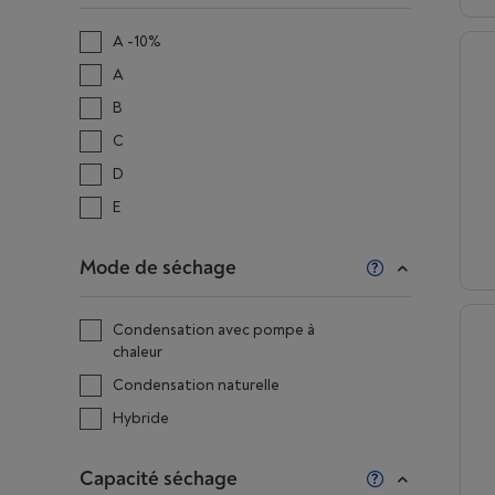
A -10%
A
B
C
D
E
Mode de séchage
Condensation avec pompe à
chaleur
Condensation naturelle
Hybride
Capacité séchage