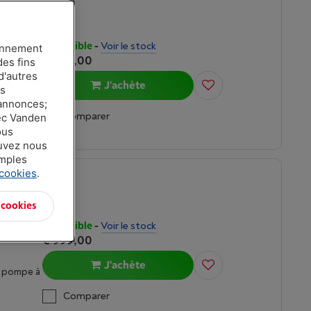
BOSCH SÉRIE 6 SELFCLEANING CONDENSER - WQG235DPFG
Disponible
-
Voir le stock
ionnement
€ 899,00
des fins
d'autres
J'achète
es
c pompe à
 annonces;
Comparer
vec Vanden
ous
ouvez nous
amples
 cookies
.
RE
 cookies
Disponible
-
Voir le stock
€ 999,00
J'achète
c pompe à
Comparer