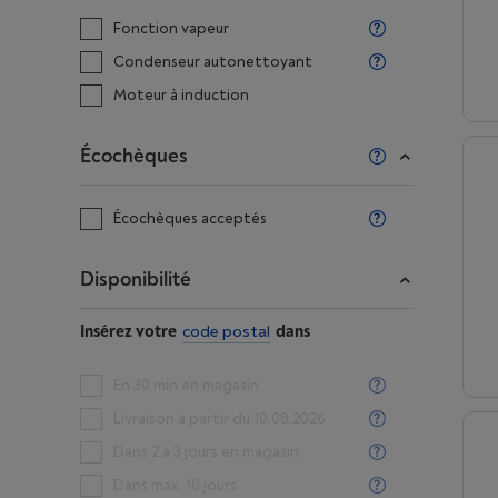
Fonction vapeur
Condenseur autonettoyant
Moteur à induction
Écochèques
Écochèques acceptés
Disponibilité
Insérez votre
code postal
dans
En 30 min en magasin
Livraison à partir du 10.08.2026
Dans 2 à 3 jours en magasin
Dans max. 10 jours