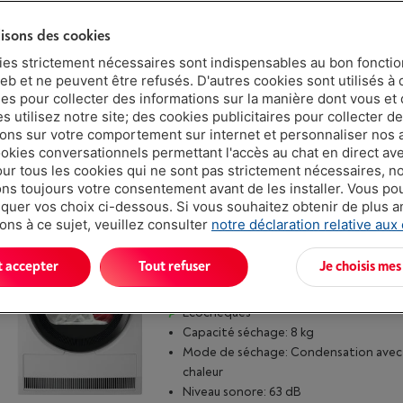
lisons des cookies
|
ies strictement nécessaires sont indispensables au bon fonct
Avis
(246)
eb et ne peuvent être refusés. D'autres cookies sont utilisés à 
ues pour collecter des informations sur la manière dont vous et 
Capacité séchage: 8 kg
 utilisez notre site; des cookies publicitaires pour collecter d
Mode de séchage: Condensation ave
ions sur votre comportement sur internet et personnaliser nos
chaleur
ookies conversationnels permettant l'accès au chat en direct a
Niveau sonore: 61 dB
our tous les cookies qui ne sont pas strictement nécessaires, n
s toujours votre consentement avant de les installer. Vous p
uer vos choix ci-dessous. Si vous souhaitez obtenir de plus 
ons à ce sujet, veuillez consulter
notre déclaration relative aux
AEG TR88BHDC - 8000 ABSOLUTECA
t accepter
Tout refuser
Je choisis mes
|
Avis
(65)
Écochèques
Capacité séchage: 8 kg
Mode de séchage: Condensation ave
chaleur
Niveau sonore: 63 dB