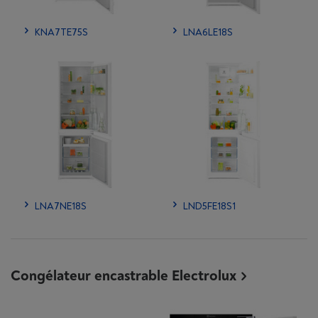
KNA7TE75S
LNA6LE18S
LNA7NE18S
LND5FE18S1
Congélateur encastrable Electrolux