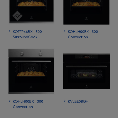
KOFFP46BX - 500
KOHLH00BK - 300
SurroundCook
Convection
KOHLH00BX - 300
KVLBE08GH
Convection