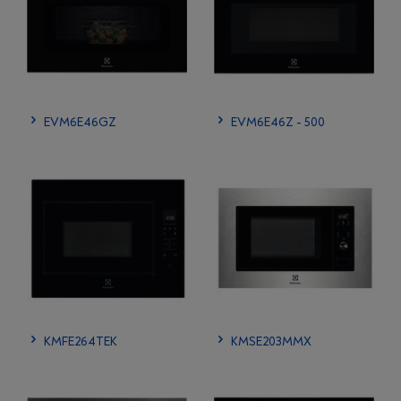
EVM6E46GZ
EVM6E46Z - 500
KMFE264TEK
KMSE203MMX