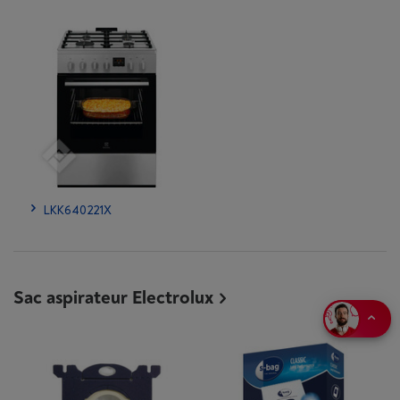
LKK640221X
Sac aspirateur Electrolux
Prenez rendez-vous en magasin
Appelez-nous
02 334 00 00