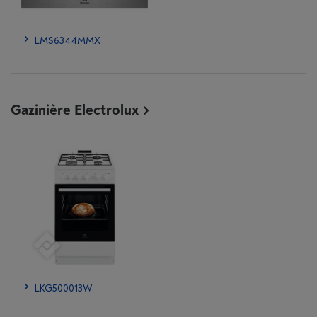
LMS6344MMX
Gazinière Electrolux
LKG500013W