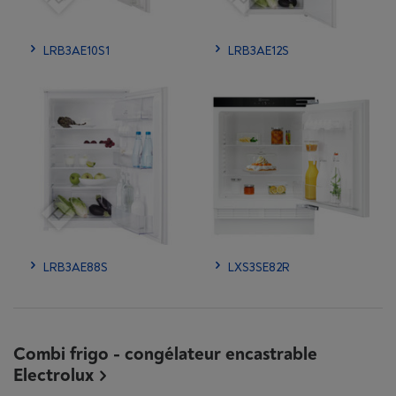
LRB3AE10S1
LRB3AE12S
LRB3AE88S
LXS3SE82R
Combi frigo - congélateur encastrable
Electrolux