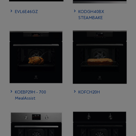
EVL6E46GZ
KODGH40BX
STEAMBAKE
KOEBP29H - 700
KOFCH20H
MealAssist