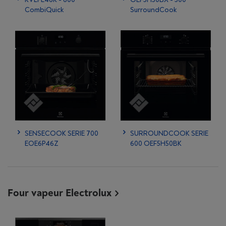
CombiQuick
SurroundCook
SENSECOOK SERIE 700
SURROUNDCOOK SERIE
EOE6P46Z
600 OEF5H50BK
Four vapeur Electrolux