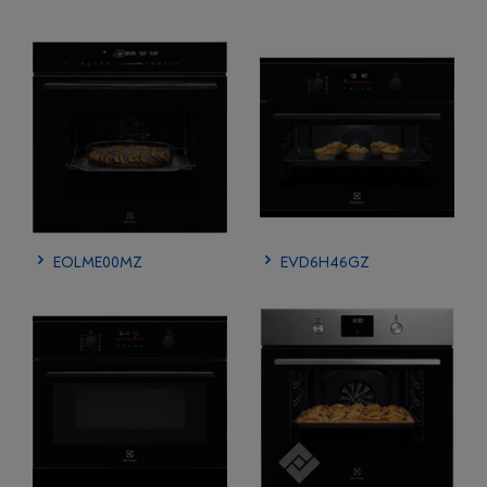
EOLME00MZ
EVD6H46GZ