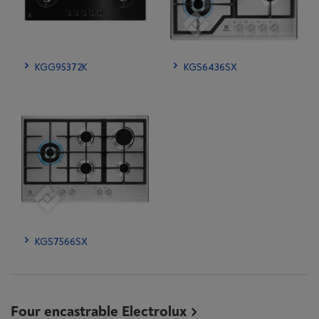
KGG95372K
KGS6436SX
KGS7566SX
Four encastrable Electrolux