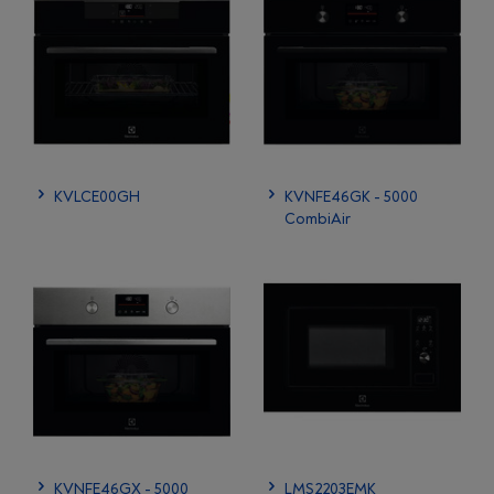
KVLCE00GH
KVNFE46GK - 5000
CombiAir
KVNFE46GX - 5000
LMS2203EMK