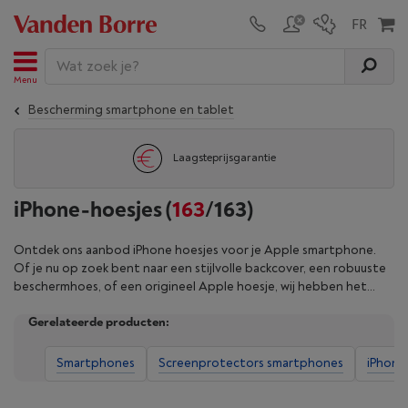
Menu
Bescherming smartphone en tablet
Laagsteprijsgarantie
iPhone-hoesjes
(
163
/163)
Ontdek ons aanbod iPhone hoesjes voor je Apple smartphone.
Of je nu op zoek bent naar een stijlvolle backcover, een robuuste
beschermhoes, of een origineel Apple hoesje, wij hebben het
perfecte model voor jou! Wil je een iPhone hoesje kopen dat je
Gerelateerde producten:
toestel optimaal beschermt en er tegelijkertijd goed uitziet?
Bekijk alle iPhone hoesjes of verfijn je selectie op basis van extra
kenmerken.
Smartphones
Screenprotectors smartphones
iPhone