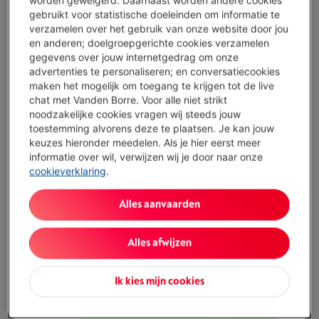
PRODEBEL IPHONE 17 TPU FLEXIBLE CRYSTAL
gebruikt voor statistische doeleinden om informatie te
CLEAR
verzamelen over het gebruik van onze website door jou
Type: Smartphonehoesje
en anderen; doelgroepgerichte cookies verzamelen
Kleur: Doorschijnend
gegevens over jouw internetgedrag om onze
Compatibel model: Apple iPhone 17
advertenties te personaliseren; en conversatiecookies
Morgen geleverd
-
Bekijk voorraad
maken het mogelijk om toegang te krijgen tot de live
€ 16,95
chat met Vanden Borre. Voor alle niet strikt
noodzakelijke cookies vragen wij steeds jouw
Koop nu
toestemming alvorens deze te plaatsen. Je kan jouw
keuzes hieronder meedelen. Als je hier eerst meer
Vergelijken
informatie over wil, verwijzen wij je door naar onze
cookieverklaring
.
PRODEBEL IPHONE 17 PRO TPU FLEXIBLE MET
Alles aanvaarden
MAGSAFE CRYSTAL CLEAR
Type: Smartphonehoesje
Kleur: Doorschijnend
Alles afwijzen
Compatibel model: Apple iPhone 17 Pro
Morgen geleverd
-
Bekijk voorraad
Ik kies mijn cookies
€ 24,99
Koop nu