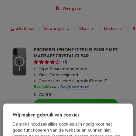
Weergave
Alle filters
Voor Apple
Kleur
Merken
B
PRODEBEL IPHONE 17 TPU FLEXIBLE MET
MAGSAFE CRYSTAL CLEAR
(1)
Type: Smartphonehoesje
Kleur: Doorschijnend
Compatibel model: Apple iPhone 17
Beschikbaar
-
Bekijk voorraad
€ 24,99
Koop nu
Wij maken gebruik van cookies
Vergelijken
De strikt noodzakelijke cookies zijn nodig voor het
goed functioneren van de website en kunnen niet
worden geweigerd. Daarnaast worden andere cookies