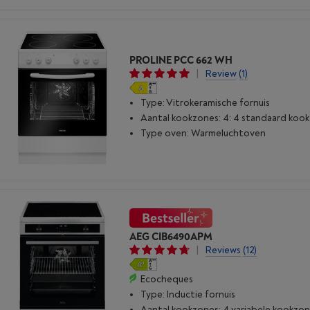
PROLINE PCC 662 WH
|
Review
(1)
Type: Vitrokeramische fornuis
Aantal kookzones: 4: 4 standaard koo
Type oven: Warmeluchtoven
AEG CIB6490APM
|
Reviews
(12)
Ecocheques
Type: Inductie fornuis
Aantal kookzones: 4 variabele kookzo