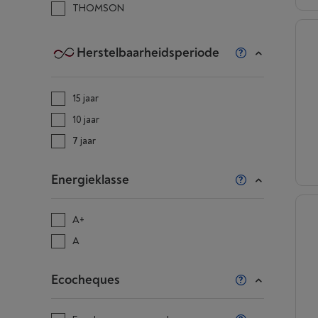
THOMSON
Herstelbaarheidsperiode
15 jaar
10 jaar
7 jaar
Energieklasse
A+
A
Ecocheques