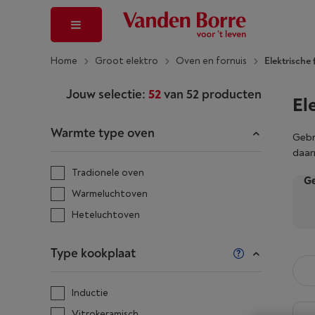
Home
Groot elektro
Oven en fornuis
Elektrische
Jouw selectie:
52
van
52
producten
El
Warmte type oven
Gebru
daar
Tradionele oven
Ge
Warmeluchtoven
Heteluchtoven
Type kookplaat
Inductie
Vitrokeramisch