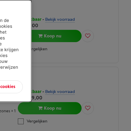
Beschikbaar
-
Bekijk voorraad
an de
€ 879,00
ookies
 het
Koop nu
ies
zones + 2
e
Vergelijken
e krijgen
kies
jouw
verwijzen
n cookies
Beschikbaar
-
Bekijk voorraad
€ 1.999,00
Koop nu
zones + 1
Vergelijken