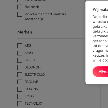
Elektrisch
Wij make
Inductie met moduleerbare
De strik
kookzone(s)
website 
gebruikt
gebruik 
Merken
verzamel
personal
tot de li
AEG
vragen w
BEKO
keuzes h
wij je d
BOSCH
DELONGHI
Alles
ELECTROLUX
PROLINE
SIEMENS
SMEG
TECNOLUX