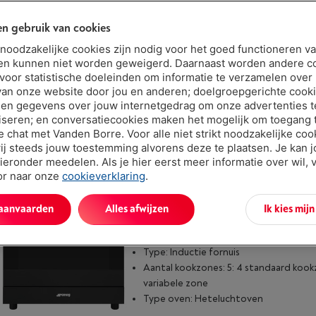
n gebruik van cookies
AEG CCB6649ABM
|
t noodzakelijke cookies zijn nodig voor het goed functioneren v
Review
(1)
en kunnen niet worden geweigerd. Daarnaast worden andere c
 voor statistische doeleinden om informatie te verzamelen over
Type: Vitrokeramische fornuis
van onze website door jou en anderen; doelgroepgerichte cook
Aantal kookzones: 4: 2 standaard kook
en gegevens over jouw internetgedrag om onze advertenties t
variabele zones
iseren; en conversatiecookies maken het mogelijk om toegang t
Type oven: Heteluchtoven
ve chat met Vanden Borre. Voor alle niet strikt noodzakelijke coo
ij steeds jouw toestemming alvorens deze te plaatsen. Je kan 
ieronder meedelen. Als je hier eerst meer informatie over wil, 
oor naar onze
cookieverklaring
.
 aanvaarden
Alles afwijzen
Ik kies mij
SMEG C9IMN2 - CLASSICI DESIGN
|
Reviews
(2)
Type: Inductie fornuis
Aantal kookzones: 5: 4 standaard kook
variabele zone
Type oven: Heteluchtoven