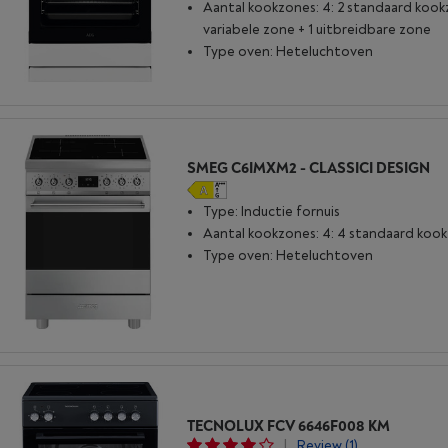
Aantal kookzones: 4: 2 standaard kook
variabele zone + 1 uitbreidbare zone
Type oven: Heteluchtoven
SMEG C6IMXM2 - CLASSICI DESIGN
Type: Inductie fornuis
Aantal kookzones: 4: 4 standaard koo
Type oven: Heteluchtoven
TECNOLUX FCV 6646F008 KM
|
Review
(1)