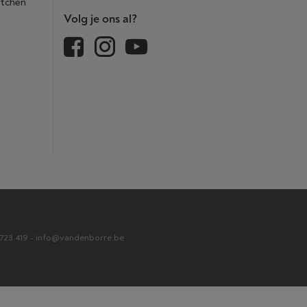
itchen
Volg je ons al?
2.723.419 - info@vandenborre.be