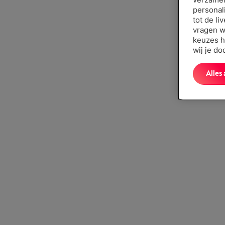
personal
tot de li
vragen w
keuzes h
wij je d
Alles