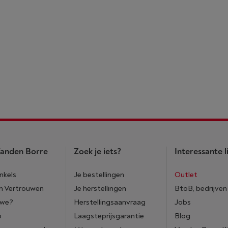
anden Borre
Zoek je iets?
Interessante l
nkels
Je bestellingen
Outlet
n Vertrouwen
Je herstellingen
BtoB, bedrijven
 we?
Herstellingsaanvraag
Jobs
p
Laagsteprijsgarantie
Blog