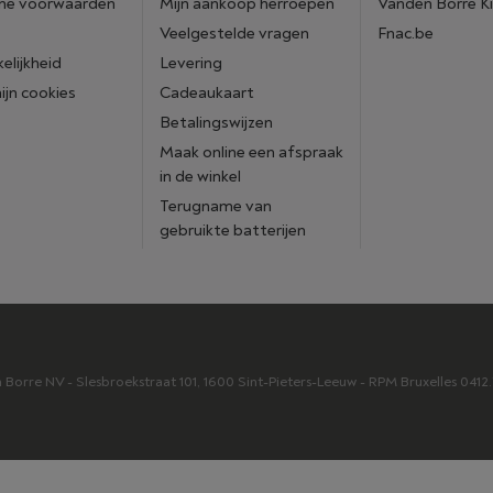
ne voorwaarden
Mijn aankoop herroepen
Vanden Borre K
Veelgestelde vragen
Fnac.be
elijkheid
Levering
mijn cookies
Cadeaukaart
Betalingswijzen
Maak online een afspraak
in de winkel
Terugname van
gebruikte batterijen
orre NV - Slesbroekstraat 101, 1600 Sint-Pieters-Leeuw - RPM Bruxelles 041