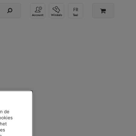
Account
Winkels
Taal
an de
ookies
 het
ies
e