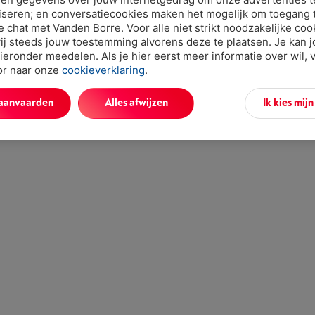
iseren; en conversatiecookies maken het mogelijk om toegang t
ve chat met Vanden Borre. Voor alle niet strikt noodzakelijke coo
ij steeds jouw toestemming alvorens deze te plaatsen. Je kan 
ieronder meedelen. Als je hier eerst meer informatie over wil, 
oor naar onze
cookieverklaring
.
 aanvaarden
Alles afwijzen
Ik kies mij