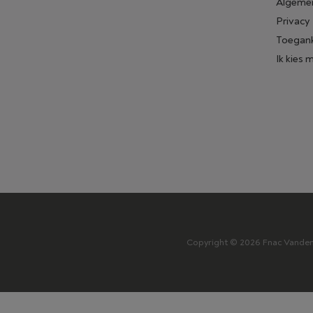
Algeme
Privacy
Toegank
Ik kies 
Copyright © 2026 Fnac Vanden B