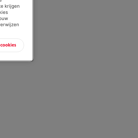
e krijgen
kies
jouw
verwijzen
n cookies