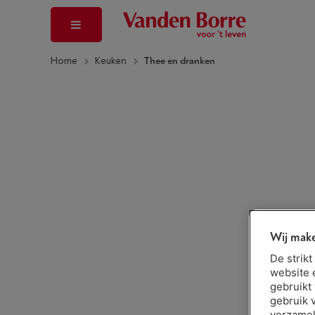
Home
Keuken
Thee en dranken
Wij make
De strik
website 
gebruikt
gebruik 
verzamel