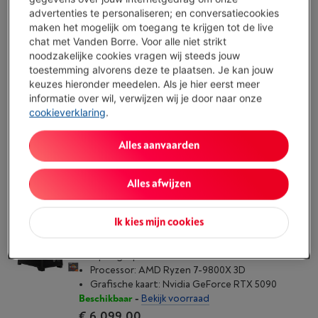
HP OMEN 16L (TG03-0042NB) RTX 5060 | INTEL
advertenties te personaliseren; en conversatiecookies
CORE I7 | 16 GB DDR5
maken het mogelijk om toegang te krijgen tot de live
(6)
chat met Vanden Borre. Voor alle niet strikt
Opslagcapaciteit: 1 TB SSD
noodzakelijke cookies vragen wij steeds jouw
Processor: Intel Core i7-14700F
toestemming alvorens deze te plaatsen. Je kan jouw
Grafische kaart: Nvidia GeForce RTX 5060
keuzes hieronder meedelen. Als je hier eerst meer
Beperkt beschikbaar
-
Bekijk voorraad
informatie over wil, verwijzen wij je door naar onze
€ 1.399,00
cookieverklaring
.
Koop nu
Alles aanvaarden
Vergelijken
Alles afwijzen
PCSPECIALIST CYCLONE 250 | RTX 5090 | AMD
Ik kies mijn cookies
RYZEN 7 | 64 GB DDR5
(1)
Opslagcapaciteit: 2 TB SSD
Processor: AMD Ryzen 7-9800X 3D
Grafische kaart: Nvidia GeForce RTX 5090
Beschikbaar
-
Bekijk voorraad
€ 6.099,00