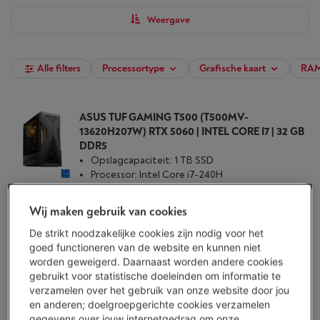
Weergave
Alle filters
Processortype
Grafische kaart
RAM
ASUS TUF GAMING T500 (T500MV-
13620H207W) RTX 5060 | INTEL CORE I7 | 32 GB
DDR5
Opslagcapaciteit: 1 TB SSD
Processor: Intel Core i7-240H
Grafische kaart: Nvidia GeForce RTX 5060
Beschikbaar
-
Bekijk voorraad
Wij maken gebruik van cookies
€ 1.299,00
De strikt noodzakelijke cookies zijn nodig voor het
Koop nu
goed functioneren van de website en kunnen niet
worden geweigerd. Daarnaast worden andere cookies
gebruikt voor statistische doeleinden om informatie te
Vergelijken
verzamelen over het gebruik van onze website door jou
en anderen; doelgroepgerichte cookies verzamelen
gegevens over jouw internetgedrag om onze