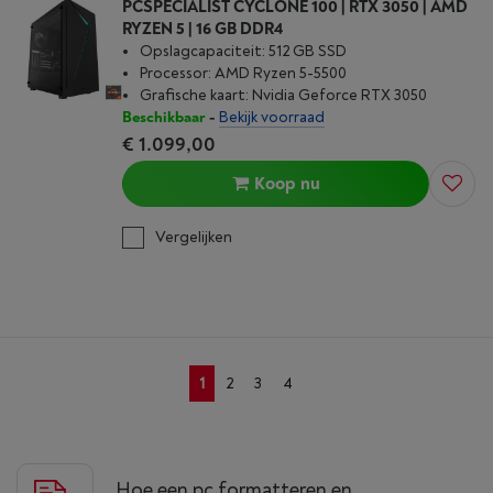
PCSPECIALIST CYCLONE 100 | RTX 3050 | AMD
RYZEN 5 | 16 GB DDR4
Opslagcapaciteit: 512 GB SSD
Processor: AMD Ryzen 5-5500
Grafische kaart: Nvidia Geforce RTX 3050
Beschikbaar
-
Bekijk voorraad
€ 1.099,00
Koop nu
Vergelijken
1
2
3
4
Hoe een pc formatteren en