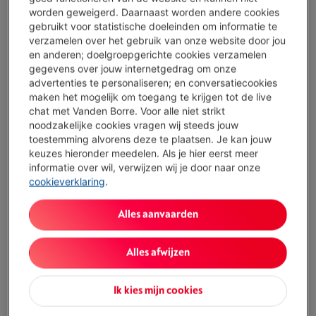
Morgen geleverd
-
Bekijk voorraad
worden geweigerd. Daarnaast worden andere cookies
€ 265,00
gebruikt voor statistische doeleinden om informatie te
verzamelen over het gebruik van onze website door jou
Koop nu
en anderen; doelgroepgerichte cookies verzamelen
gegevens over jouw internetgedrag om onze
advertenties te personaliseren; en conversatiecookies
Vergelijken
maken het mogelijk om toegang te krijgen tot de live
chat met Vanden Borre. Voor alle niet strikt
noodzakelijke cookies vragen wij steeds jouw
toestemming alvorens deze te plaatsen. Je kan jouw
GARMIN VIVOACTIVE 5 MAT ZWART
keuzes hieronder meedelen. Als je hier eerst meer
(39)
informatie over wil, verwijzen wij je door naar onze
Scherm: Amoled
cookieverklaring
.
Maximale batterij-autonomie: 11 dagen
Grootte horlogekast: 42.2 mm
Alles aanvaarden
Beperkt beschikbaar
-
Bekijk voorraad
€ 199,00
Alles afwijzen
Koop nu
Ik kies mijn cookies
Vergelijken