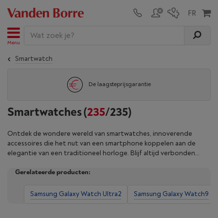
Menu
Smartwatch
De laagsteprijsgarantie
Smartwatches
(
235
/235)
Ontdek de wondere wereld van smartwatches, innoverende
accessoires die het nut van een smartphone koppelen aan de
elegantie van een traditioneel horloge. Blijf altijd verbonden
dankzij oproep- en berichtmeldingen en apps binnen handbereik.
Gerelateerde producten:
Onze smartwatches volgen ook nauwkeurig je sportieve
activiteiten op dankzij geavanceerde functies zoals een
geïntegreerde gps en hartslagsensoren. Ontdek onze selectie
Samsung Galaxy Watch Ultra2
Samsung Galaxy Watch9
smartwatches voor mannen en vrouwen, van Apple Watch en
Garmin, tot Samsung Galaxy Watch, en vind het model dat bij