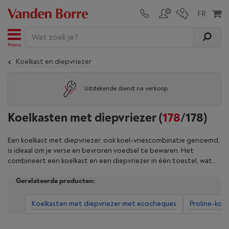
Menu
Koelkast en diepvriezer
Uitstekende dienst na verkoop
Koelkasten met diepvriezer
(
178
/178)
Een koelkast met diepvriezer, ook koel-vriescombinatie genoemd,
is ideaal om je verse en bevroren voedsel te bewaren. Het
combineert een koelkast en een diepvriezer in één toestel, wat
praktisch en ruimtebesparend is. Vind een koel-vriescombinatie
Gerelateerde producten:
die bij jouw levensstijl en keuken past. Verschillende opties zijn
mogelijk: aantal deuren, energieklasse, volume van de vriezer… Kies
het volume van je koelkast en diepvriezer volgens jouw noden en
Koelkasten met diepvriezer met ecocheques
Proline-koe
eetgewoonten. Verfijn het zoekresultaat aan de hand van onze
filters en koop je koel-vriescombinatie vanaf nu bij Vanden Borre.