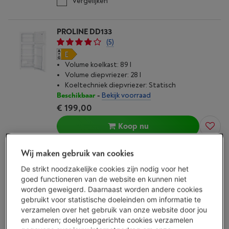
Vergelijken
PROLINE DD133
(5)
Volume koelkast: 89 l
Volume diepvriezer: 28 l
Koeltechniek diepvriezer: Statisch
Beschikbaar
-
Bekijk voorraad
€ 199,00
Koop nu
Vergelijken
Wij maken gebruik van cookies
De strikt noodzakelijke cookies zijn nodig voor het
goed functioneren van de website en kunnen niet
worden geweigerd. Daarnaast worden andere cookies
BOSCH KGN49OCAF SERIE 4 GREEN
gebruikt voor statistische doeleinden om informatie te
COLLECTION
verzamelen over het gebruik van onze website door jou
(29)
en anderen; doelgroepgerichte cookies verzamelen