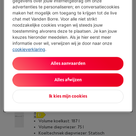
gegevens over jouw internetgedrag om onze
advertenties te personaliseren; en conversatiecookies
Ecocheques
maken het mogelijk om toegang te krijgen tot de live
Volume koelkast: 311 l
chat met Vanden Borre. Voor alle niet strikt
Volume diepvriezer: 129 l
noodzakelijke cookies vragen wij steeds jouw
Koeltechniek diepvriezer: No Frost
toestemming alvorens deze te plaatsen. Je kan jouw
Binnen minstens 3 weken
-
Bekijk voorraad
keuzes hieronder meedelen. Als je hier eerst meer
€ 1.699,00
informatie over wil, verwijzen wij je door naar onze
Cashback Bosch: € 150,00
cookieverklaring
.
€ 1.549,00
Na cashback:
Alles aanvaarden
Koop nu
Alles afwijzen
Vergelijken
Ik kies mijn cookies
BEKO B3RCSO255W
(2)
Volume koelkast: 187 l
Volume diepvriezer: 75 l
Koeltechniek diepvriezer: Statisch