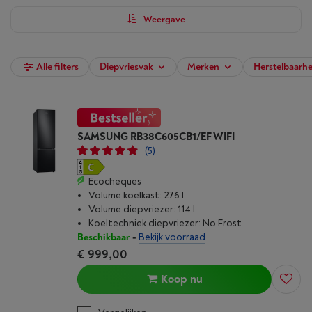
Weergave
Alle filters
Diepvriesvak
Merken
Herstelbaarhe
SAMSUNG RB38C605CB1/EF WIFI
(5)
Ecocheques
Volume koelkast: 276 l
Volume diepvriezer: 114 l
Koeltechniek diepvriezer: No Frost
Beschikbaar
-
Bekijk voorraad
€ 999,00
Koop nu