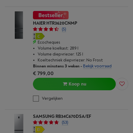
HAIER HTR3620CNMP
(5)
Ecocheques
Volume koelkast: 289 l
Volume diepvriezer: 125 l
Koeltechniek diepvriezer: No Frost
Binnen minstens 3 weken
-
Bekijk voorraad
€ 799,00
Koop nu
Vergelijken
SAMSUNG RB34C670DSA/EF
(53)