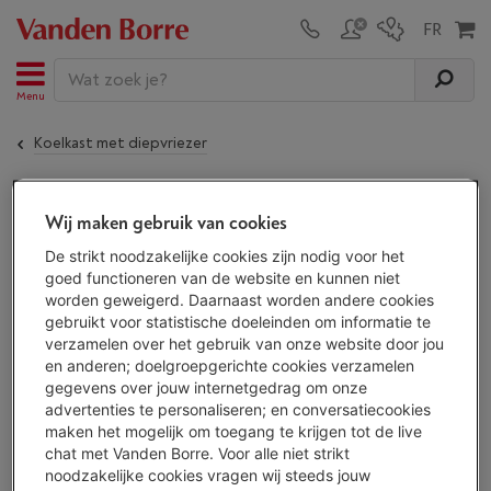
Menu
Koelkast met diepvriezer
De
LG GBV7280BEV
is niet meer beschikbaar!
Wij maken gebruik van cookies
De strikt noodzakelijke cookies zijn nodig voor het
goed functioneren van de website en kunnen niet
ALTERNATIEF
worden geweigerd. Daarnaast worden andere cookies
gebruikt voor statistische doeleinden om informatie te
Ontdek al onze koelkasten met diepvriezer
verzamelen over het gebruik van onze website door jou
en kies je koelkast met diepvriezer uit
175
en anderen; doelgroepgerichte cookies verzamelen
toestellen.
gegevens over jouw internetgedrag om onze
Bekijk alle koelkasten met diepvriezer
advertenties te personaliseren; en conversatiecookies
maken het mogelijk om toegang te krijgen tot de live
chat met Vanden Borre. Voor alle niet strikt
noodzakelijke cookies vragen wij steeds jouw
ALTERNATIEF