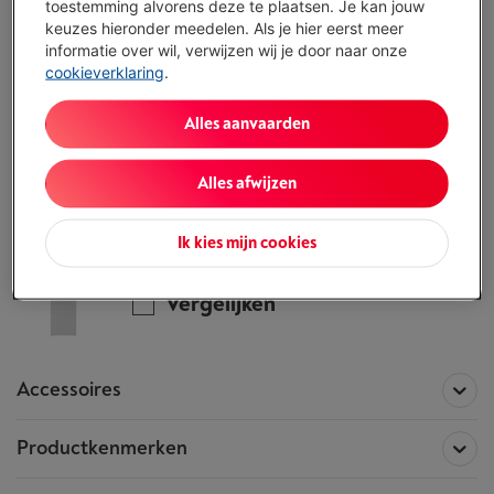
toestemming alvorens deze te plaatsen. Je kan jouw
keuzes hieronder meedelen. Als je hier eerst meer
Vul je gegevens in en onze experten bellen
informatie over wil, verwijzen wij je door naar onze
je op om je te helpen de juiste keuze te
cookieverklaring
.
maken.
Ik vraag advies
Alles aanvaarden
Alles afwijzen
Alle informatie betreffende de
LG GBV7280BEV
Ik kies mijn cookies
Dit product is niet meer beschikbaar!
Vergelijken
Accessoires
Productkenmerken
Accessoires voor het product
LG
GBV7280BEV