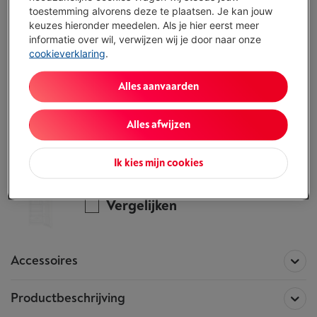
ALTERNATIEF
toestemming alvorens deze te plaatsen. Je kan jouw
keuzes hieronder meedelen. Als je hier eerst meer
Vul je gegevens in en onze experten bellen
informatie over wil, verwijzen wij je door naar onze
je op om je te helpen de juiste keuze te
cookieverklaring
.
maken.
Ik vraag advies
Alles aanvaarden
Alles afwijzen
Alle informatie betreffende de
THOMSON THD254NFWH - No Frost
Ik kies mijn cookies
Dit product is niet meer beschikbaar!
Vergelijken
Accessoires
Productbeschrijving
Accessoires voor het product
THOMSON