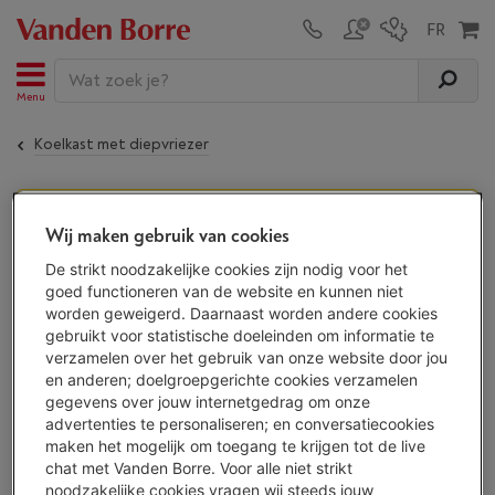
Menu
Koelkast met diepvriezer
De
THOMSON THD254NFWH - No Frost
is niet meer
Wij maken gebruik van cookies
beschikbaar!
De strikt noodzakelijke cookies zijn nodig voor het
goed functioneren van de website en kunnen niet
worden geweigerd. Daarnaast worden andere cookies
ALTERNATIEF
gebruikt voor statistische doeleinden om informatie te
Ontdek al onze koelkasten met diepvriezer
verzamelen over het gebruik van onze website door jou
en kies je koelkast met diepvriezer uit
178
en anderen; doelgroepgerichte cookies verzamelen
toestellen.
gegevens over jouw internetgedrag om onze
Bekijk alle koelkasten met diepvriezer
advertenties te personaliseren; en conversatiecookies
maken het mogelijk om toegang te krijgen tot de live
chat met Vanden Borre. Voor alle niet strikt
noodzakelijke cookies vragen wij steeds jouw