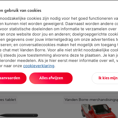
roductkenmerken
n gebruik van cookies
t noodzakelijke cookies zijn nodig voor het goed functioneren v
en kunnen niet worden geweigerd. Daarnaast worden andere c
 voor statistische doeleinden om informatie te verzamelen over
MICROSOFT Surface Pro 9 - i5/8GB/256GB - Sapphire
van onze website door jou en anderen; doelgroepgerichte cook
en gegevens over jouw internetgedrag om onze advertenties t
Dit product is niet meer beschikbaar!
iseren; en conversatiecookies maken het mogelijk om toegang t
ve chat met Vanden Borre. Voor alle niet strikt noodzakelijke coo
ij steeds jouw toestemming alvorens deze te plaatsen. Je kan 
ieronder meedelen. Als je hier eerst meer informatie over wil, 
oor naar onze
cookieverklaring
.
 aanvaarden
Alles afwijzen
Ik kies mij
FT Surface Pro 9 - i5/8GB/256GB - Sapphir
es tablet
Vanden Borre-merchandisings