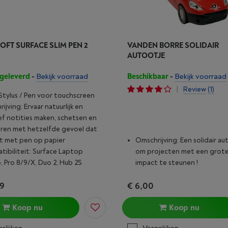
FT SURFACE SLIM PEN 2
VANDEN BORRE SOLIDAIR
AUTOOTJE
geleverd
-
Bekijk voorraad
Beschikbaar
-
Bekijk voorraad
|
Review
(1)
Stylus / Pen voor touchscreen
ijving: Ervaar natuurlijk en
ief notities maken, schetsen en
ren met hetzelfde gevoel dat
jgt met pen op papier
Omschrijving: Een solidair au
ibiliteit: Surface Laptop
om projecten met een grote
, Pro 8/9/X, Duo 2, Hub 2S
impact te steunen !
99
€ 6,00
Koop nu
Koop nu