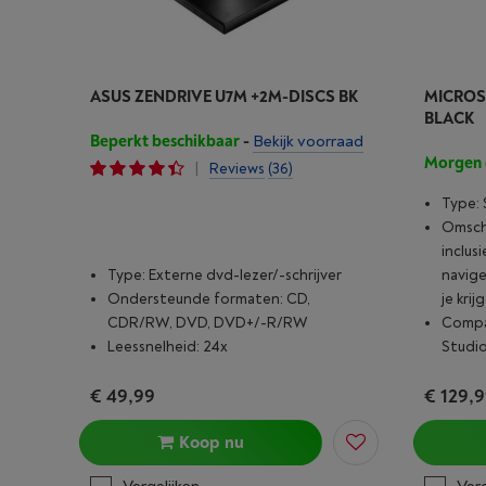
ASUS ZENDRIVE U7M +2M-DISCS BK
MICROSO
BLACK
Beperkt beschikbaar
-
Bekijk voorraad
Morgen 
|
Reviews
(36)
Type: 
Omschr
inclus
Type: Externe dvd-lezer/-schrijver
navige
Ondersteunde formaten: CD,
je kri
CDR/RW, DVD, DVD+/-R/RW
Compat
Leessnelheid: 24x
Studio
€ 49,99
€ 129,
Koop nu