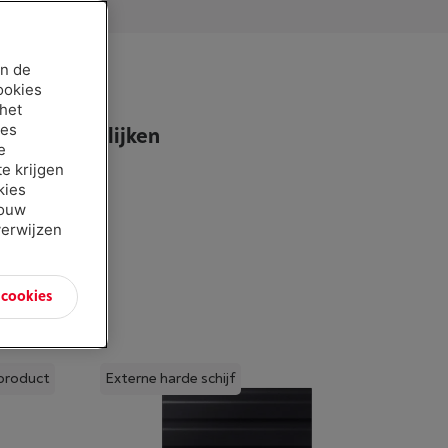
an de
ookies
 het
ies
Vergelijken
e
e krijgen
kies
jouw
verwijzen
n cookies
e
product
Externe harde schijf