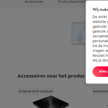
Accessoires
Productbeschrijving
P
Wij make
De strik
website 
gebruikt
gebruik 
verzamel
personal
tot de li
vragen w
keuzes h
wij je d
Alles
Accessoires voor het product
MICROSO
Externe dvd-schrijver
Accessoir