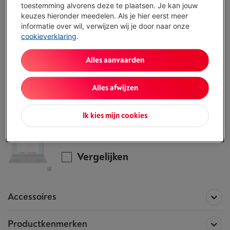
ALTERNATIEF
toestemming alvorens deze te plaatsen. Je kan jouw
keuzes hieronder meedelen. Als je hier eerst meer
Vul je gegevens in en onze experten bellen
informatie over wil, verwijzen wij je door naar onze
je op om je te helpen de juiste keuze te
cookieverklaring
.
maken.
Ik vraag advies
Alles aanvaarden
Alles afwijzen
Alle informatie betreffende de
ACER SWIFT 14 AI (SF14-51-77L0) OLED | CORE
Ik kies mijn cookies
ULTRA 7 | 1 TB SSD
Dit product is niet meer beschikbaar!
Vergelijken
Accessoires
Productkenmerken