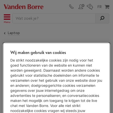
Menu
Laptop
De
ACER SWIFT 14 AI (SF14-51-77L0) OLED | CORE
Wij maken gebruik van cookies
ULTRA 7 | 1 TB SSD
is niet meer beschikbaar!
De strikt noodzakelijke cookies zijn nodig voor het
goed functioneren van de website en kunnen niet
worden geweigerd. Daarnaast worden andere cookies
ALTERNATIEF
gebruikt voor statistische doeleinden om informatie te
verzamelen over het gebruik van onze website door jou
Ontdek al onze laptops en kies je laptop
en anderen; doelgroepgerichte cookies verzamelen
uit
266 toestellen.
gegevens over jouw internetgedrag om onze
Bekijk alle laptops
advertenties te personaliseren; en conversatiecookies
maken het mogelijk om toegang te krijgen tot de live
chat met Vanden Borre. Voor alle niet strikt
noodzakelijke cookies vragen wij steeds jouw