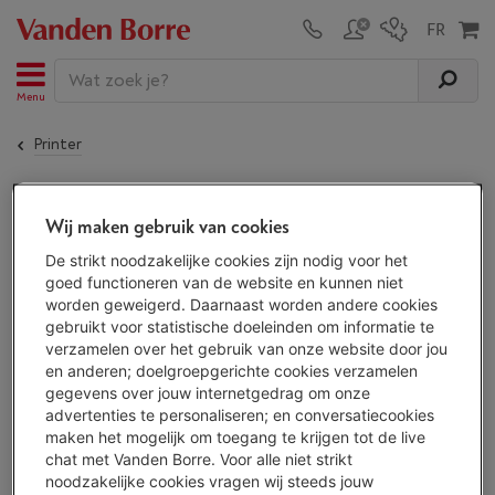
Menu
Printer
De
EPSON WorkForce WF-2965DWF
is niet meer
Wij maken gebruik van cookies
beschikbaar!
De strikt noodzakelijke cookies zijn nodig voor het
goed functioneren van de website en kunnen niet
worden geweigerd. Daarnaast worden andere cookies
ALTERNATIEF
gebruikt voor statistische doeleinden om informatie te
verzamelen over het gebruik van onze website door jou
Ontdek al onze printers en kies je printer
en anderen; doelgroepgerichte cookies verzamelen
uit
94 toestellen.
gegevens over jouw internetgedrag om onze
Bekijk alle printers
advertenties te personaliseren; en conversatiecookies
maken het mogelijk om toegang te krijgen tot de live
chat met Vanden Borre. Voor alle niet strikt
noodzakelijke cookies vragen wij steeds jouw