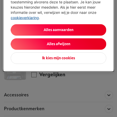
toestemming alvorens deze te plaatsen. Je kan jouw
ALTERNATIEF
keuzes hieronder meedelen. Als je hier eerst meer
Vul je gegevens in en onze experten bellen
informatie over wil, verwijzen wij je door naar onze
je op om je te helpen de juiste keuze te
cookieverklaring
.
maken.
Ik vraag advies
Alles aanvaarden
Alles afwijzen
Alle informatie betreffende de
EPSON WorkForce WF-2965DWF
Ik kies mijn cookies
Dit product is niet meer beschikbaar!
Vergelijken
Accessoires
Productkenmerken
Accessoires voor het product
EPSON