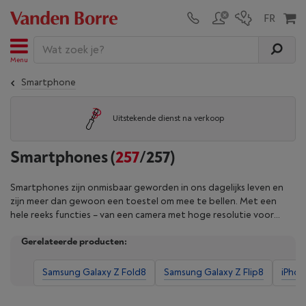
Menu
Smartphone
Uitstekende dienst na verkoop
Smartphones
(
257
/257)
Smartphones zijn onmisbaar geworden in ons dagelijks leven en
zijn meer dan gewoon een toestel om mee te bellen. Met een
hele reeks functies – van een camera met hoge resolutie voor
scherpe foto’s tot een indrukwekkend groot scherm voor een
Gerelateerde producten:
optimaal visueel comfort – beantwoorden slimme telefoons aan
alle behoeften. Of je nu een iPhone of een Android-model
verkiest, elke smartphone heeft unieke opties: batterijcapaciteit
Samsung Galaxy Z Fold8
Samsung Galaxy Z Flip8
iPhon
(mAh), RAM-geheugen, krachtige processors en nog veel meer.
Verfijn de zoekresultaten aan de hand van onze filters en koop je