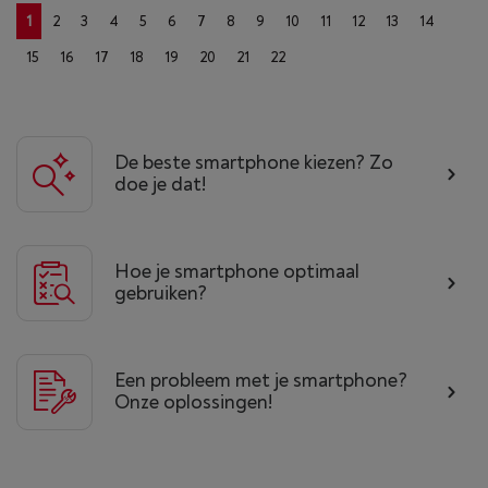
1
2
3
4
5
6
7
8
9
10
11
12
13
14
15
16
17
18
19
20
21
22
De beste smartphone kiezen? Zo
doe je dat!
Hoe je smartphone optimaal
gebruiken?
Een probleem met je smartphone?
Onze oplossingen!