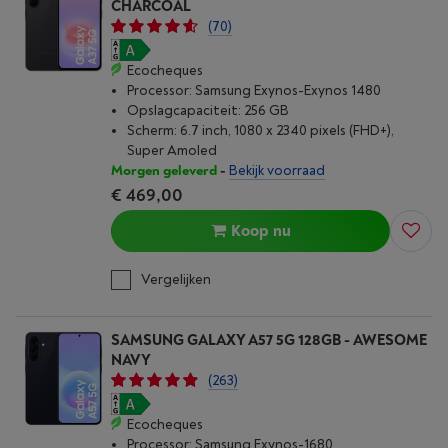
CHARCOAL
(70)
Ecocheques
Processor: Samsung Exynos-Exynos 1480
Opslagcapaciteit: 256 GB
Scherm: 6.7 inch, 1080 x 2340 pixels (FHD+),
Super Amoled
Morgen geleverd
-
Bekijk voorraad
€ 469,00
Koop nu
Vergelijken
SAMSUNG GALAXY A57 5G 128GB - AWESOME
NAVY
(263)
Ecocheques
Processor: Samsung Exynos-1680