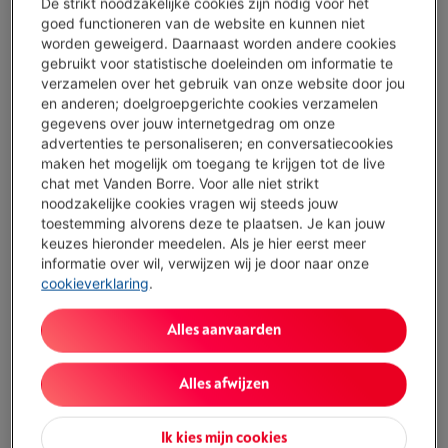
De strikt noodzakelijke cookies zijn nodig voor het
goed functioneren van de website en kunnen niet
SAMSUNG GALAXY A57 5G 256GB - AWESOME
worden geweigerd. Daarnaast worden andere cookies
NAVY
gebruikt voor statistische doeleinden om informatie te
(390)
verzamelen over het gebruik van onze website door jou
en anderen; doelgroepgerichte cookies verzamelen
Ecocheques
gegevens over jouw internetgedrag om onze
Processor: Samsung Exynos-1680
advertenties te personaliseren; en conversatiecookies
Opslagcapaciteit: 256 GB
maken het mogelijk om toegang te krijgen tot de live
Scherm: 6.7 inch, 1080 x 2340 pixels (FHD+),
chat met Vanden Borre. Voor alle niet strikt
Super Amoled
noodzakelijke cookies vragen wij steeds jouw
Morgen geleverd
-
Bekijk voorraad
toestemming alvorens deze te plaatsen. Je kan jouw
€ 509,00
keuzes hieronder meedelen. Als je hier eerst meer
informatie over wil, verwijzen wij je door naar onze
Koop nu
cookieverklaring
.
Vergelijken
Alles aanvaarden
Alles afwijzen
Voor jou getest
SAMSUNG GALAXY S26 5G 256GB BLACK
Ik kies mijn cookies
(267)