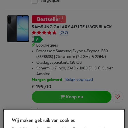
Vergelijken
SAMSUNG GALAXY A17 LTE 128GB BLACK
(237)
Ecocheques
Processor: Samsung Exynos-Exynos 1330
(S5E8535) | Octa-core (2.4GHz & 2GHz)
Opslagcapaciteit: 128 GB
Scherm: 6.7 inch, 2340 x 1080 (FHD+), Super
Amoled
Morgen geleverd
-
Bekijk voorraad
€ 199,00
Koop nu
Vergelijken
Wij maken gebruik van cookies