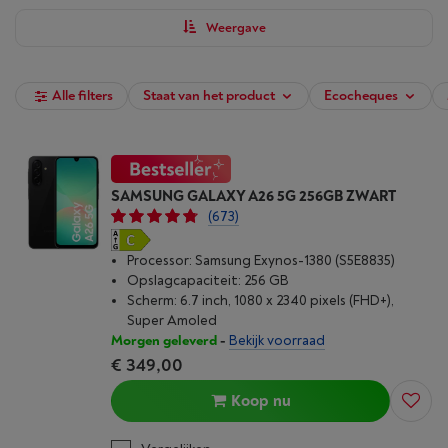
smartphone vanaf nu bij Vanden Borre.
Weergave
Alle filters
Staat van het product
Ecocheques
SAMSUNG GALAXY A26 5G 256GB ZWART
(673)
Processor: Samsung Exynos-1380 (S5E8835)
Opslagcapaciteit: 256 GB
Scherm: 6.7 inch, 1080 x 2340 pixels (FHD+),
Super Amoled
Morgen geleverd
-
Bekijk voorraad
€ 349,00
Koop nu