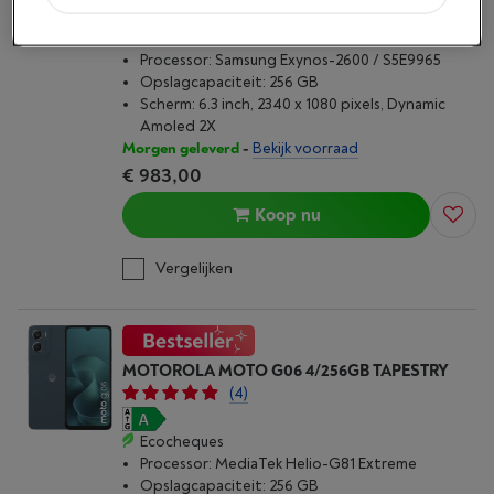
Ecocheques
Processor: Samsung Exynos-2600 / S5E9965
Opslagcapaciteit: 256 GB
Scherm: 6.3 inch, 2340 x 1080 pixels, Dynamic
Amoled 2X
Morgen geleverd
-
Bekijk voorraad
€ 983,00
Koop nu
Vergelijken
MOTOROLA MOTO G06 4/256GB TAPESTRY
(4)
Ecocheques
Processor: MediaTek Helio-G81 Extreme
Opslagcapaciteit: 256 GB