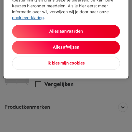
ALTERNATIEF
keuzes hieronder meedelen. Als je hier eerst meer
informatie over wil, verwijzen wij je door naar onze
Vul je gegevens in en onze experten bellen
cookieverklaring
.
je op om je te helpen de juiste keuze te
maken.
Alles aanvaarden
Ik vraag advies
Alles afwijzen
Alle informatie betreffende de
ERARD NAGA 1600 NORDIC QI
Ik kies mijn cookies
Dit product is niet meer beschikbaar!
Vergelijken
Productkenmerken
Technische specificaties over de
ERARD