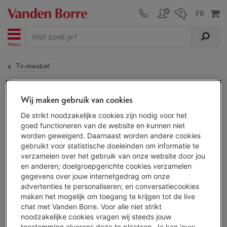
Menu
Tv-meubel
De
ERARD NAGA 1600 NORDIC QI
is niet meer
Wij maken gebruik van cookies
beschikbaar!
De strikt noodzakelijke cookies zijn nodig voor het
goed functioneren van de website en kunnen niet
worden geweigerd. Daarnaast worden andere cookies
ALTERNATIEF
gebruikt voor statistische doeleinden om informatie te
verzamelen over het gebruik van onze website door jou
en anderen; doelgroepgerichte cookies verzamelen
Ontdek al onze tv-meubels en kies je tv-
gegevens over jouw internetgedrag om onze
meubel uit
4 toestellen.
advertenties te personaliseren; en conversatiecookies
Bekijk alle tv-meubels
maken het mogelijk om toegang te krijgen tot de live
chat met Vanden Borre. Voor alle niet strikt
noodzakelijke cookies vragen wij steeds jouw
toestemming alvorens deze te plaatsen. Je kan jouw