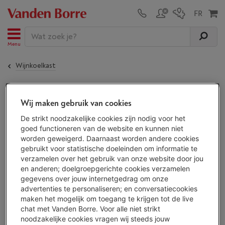
Menu
Wijnkoelkast
De
LIEBHERR WPbsi 5252 Vinidor
is niet meer
Wij maken gebruik van cookies
beschikbaar!
De strikt noodzakelijke cookies zijn nodig voor het
goed functioneren van de website en kunnen niet
worden geweigerd. Daarnaast worden andere cookies
ALTERNATIEF
gebruikt voor statistische doeleinden om informatie te
verzamelen over het gebruik van onze website door jou
Ontdek al onze wijnkoelkasten en kies je
en anderen; doelgroepgerichte cookies verzamelen
wijnkoelkast uit
73 toestellen.
gegevens over jouw internetgedrag om onze
Bekijk alle wijnkoelkasten
advertenties te personaliseren; en conversatiecookies
maken het mogelijk om toegang te krijgen tot de live
chat met Vanden Borre. Voor alle niet strikt
noodzakelijke cookies vragen wij steeds jouw