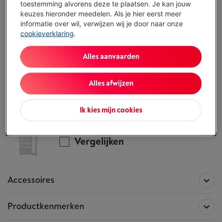
toestemming alvorens deze te plaatsen. Je kan jouw
ALTERNATIEF
keuzes hieronder meedelen. Als je hier eerst meer
Vul je gegevens in en onze experten bellen
informatie over wil, verwijzen wij je door naar onze
je op om je te helpen de juiste keuze te
cookieverklaring
.
maken.
Ik vraag advies
Alles aanvaarden
Alles afwijzen
Alle informatie betreffende de
LIEBHERR WPbsi 5252 Vinidor
Ik kies mijn cookies
Dit product is niet meer beschikbaar!
Vergelijken
Accessoires
Productkenmerken
Accessoires voor het product
LIEBHERR