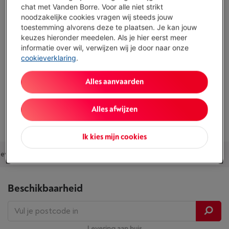
€ 14,99
/ maand
Meer info
chat met Vanden Borre. Voor alle niet strikt
noodzakelijke cookies vragen wij steeds jouw
toestemming alvorens deze te plaatsen. Je kan jouw
keuzes hieronder meedelen. Als je hier eerst meer
Troeven
informatie over wil, verwijzen wij je door naar onze
Totale inhoud: 160 l
cookieverklaring
.
Vershoudzone (0-3°C): Ja, met vochtigheidsregeling
Alles aanvaarden
Afmetingen (HxBxD): 125.5 x 59.7 x 67.5 cm
Alles afwijzen
Toon alle specificaties
Ik kies mijn cookies
evolen combinaties
Accessoires
Outlet deal
Ons advies
Beschikbaarheid
Levering aan huis