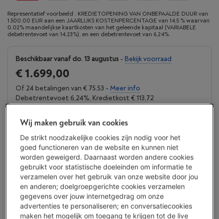
Representatief voorbeeld : KREDIETOPENING VAN ONBEPAALDE DUUR van
1.500,00 EUR aan een JAARLIJKS KOSTENPERCENTAGE van 14,5 % waarvan
0,02% maandelijkse kaartkosten van het geleende kapitaal (VARIABELE
debetrentevoet van 14,23%), en een debetrentevoet van 6,24%.
Beschikbaar vanaf do. 13 augustus
-
Bekijk voorraad
€ 1.699,00
Of 24 betalingen van € 75,53 -
Meer info
Debetrentevoet 6,24%, Kredietkost € 113,72
Koop nu
Wij maken gebruik van cookies
De strikt noodzakelijke cookies zijn nodig voor het
Vergelijken
goed functioneren van de website en kunnen niet
worden geweigerd. Daarnaast worden andere cookies
gebruikt voor statistische doeleinden om informatie te
verzamelen over het gebruik van onze website door jou
Vanden Borre Life Groot elektro
en anderen; doelgroepgerichte cookies verzamelen
gegevens over jouw internetgedrag om onze
Verleng de levensduur van je toestellen met één abonnement
advertenties te personaliseren; en conversatiecookies
Dit product wordt
15 jaar
na aankoop gedekt.
maken het mogelijk om toegang te krijgen tot de live