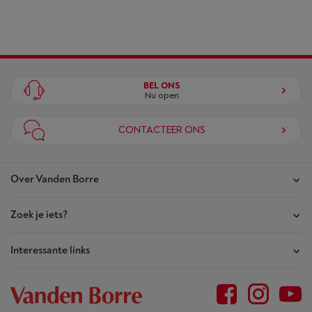
BEL ONS
Nu open
CONTACTEER ONS
Over Vanden Borre
Zoek je iets?
Onze winkels
Akte van Vertrouwen
Interessante links
Je bestellingen
Wie zijn we?
Je herstellingen
Outlet
Sitemap
Herstellingsaanvraag