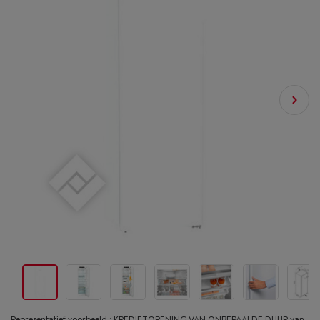
Representatief voorbeeld : KREDIETOPENING VAN ONBEPAALDE DUUR van