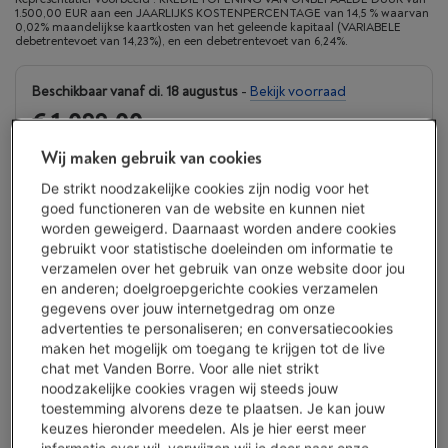
1.500,00 EUR aan een JAARLIJKS KOSTENPERCENTAGE van 14,5 % waarvan
0,02% maandelijkse kaartkosten van het geleende kapitaal (VARIABELE
debetrentevoet van 14,23%), en een debetrentevoet van 6,24%.
Beschikbaar vanaf di. 18 augustus
-
Bekijk voorraad
€ 1.099,00
Of 24 betalingen van € 48,85 -
Meer info
Wij maken gebruik van cookies
Debetrentevoet 6,24%, Kredietkost € 73,40
De strikt noodzakelijke cookies zijn nodig voor het
goed functioneren van de website en kunnen niet
Koop nu
worden geweigerd. Daarnaast worden andere cookies
gebruikt voor statistische doeleinden om informatie te
Vergelijken
verzamelen over het gebruik van onze website door jou
en anderen; doelgroepgerichte cookies verzamelen
gegevens over jouw internetgedrag om onze
advertenties te personaliseren; en conversatiecookies
maken het mogelijk om toegang te krijgen tot de live
Vanden Borre Life Groot elektro
chat met Vanden Borre. Voor alle niet strikt
Verleng de levensduur van je toestellen met één abonnement
noodzakelijke cookies vragen wij steeds jouw
Dit product wordt
15 jaar
na aankoop gedekt.
toestemming alvorens deze te plaatsen. Je kan jouw
€ 14,99
/ maand
keuzes hieronder meedelen. Als je hier eerst meer
Meer info
informatie over wil, verwijzen wij je door naar onze