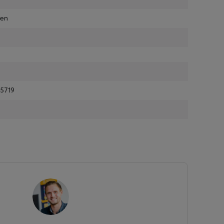
ken
5719