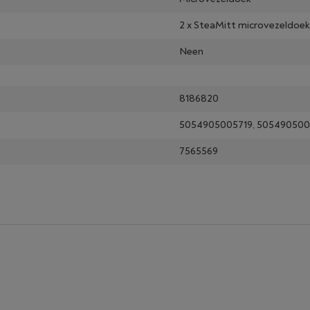
2 x SteaMitt microvezeldoe
Neen
8186820
5054905005719, 505490500
7565569