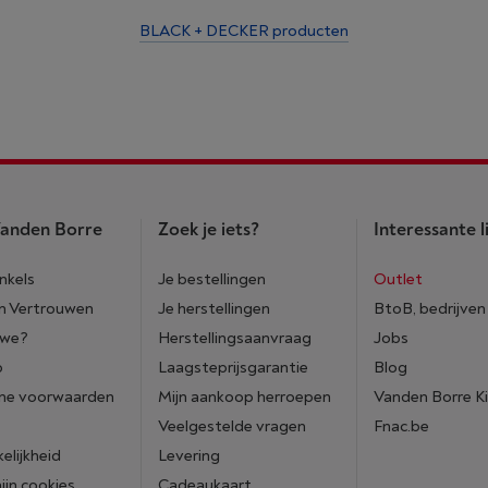
BLACK + DECKER producten
anden Borre
Zoek je iets?
Interessante l
nkels
Je bestellingen
Outlet
n Vertrouwen
Je herstellingen
BtoB, bedrijven
 we?
Herstellingsaanvraag
Jobs
p
Laagsteprijsgarantie
Blog
ne voorwaarden
Mijn aankoop herroepen
Vanden Borre K
Veelgestelde vragen
Fnac.be
elijkheid
Levering
mijn cookies
Cadeaukaart