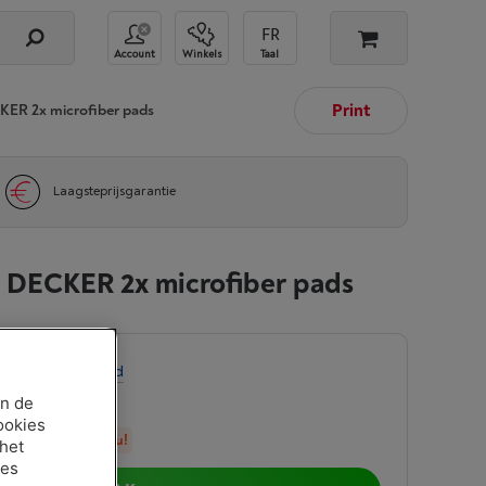
Account
Winkels
Taal
Print
ER 2x microfiber pads
Laagsteprijsgarantie
 DECKER 2x microfiber pads
-
Bekijk voorraad
an de
ookies
in stock, bestel nu!
 het
ies