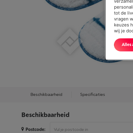
verzamel
personal
tot de li
vragen w
keuzes h
wij je d
Alles
Beschikbaarheid
Specificaties
Beschikbaarheid
Postcode: