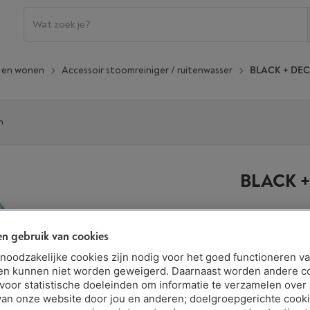
n en wonen
Accessoir stoomreiniger / ruitenwasser
BLACK + DECK
n
BLACK +
n gebruik van cookies
Beschikbaar
€ 15,99
t noodzakelijke cookies zijn nodig voor het goed functioneren v
en kunnen niet worden geweigerd. Daarnaast worden andere c
Minder dan 5 
 voor statistische doeleinden om informatie te verzamelen over
van onze website door jou en anderen; doelgroepgerichte cook