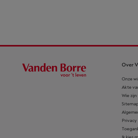
Over V
Onze wi
Akte va
Wie zijn
Sitema
Algeme
Privacy
Toegank
Ik kies 