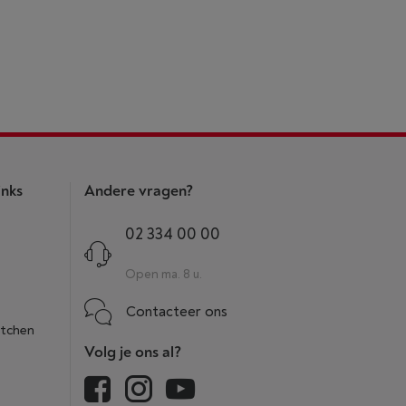
inks
Andere vragen?
02 334 00 00
Open ma. 8 u.
Contacteer ons
itchen
Volg je ons al?