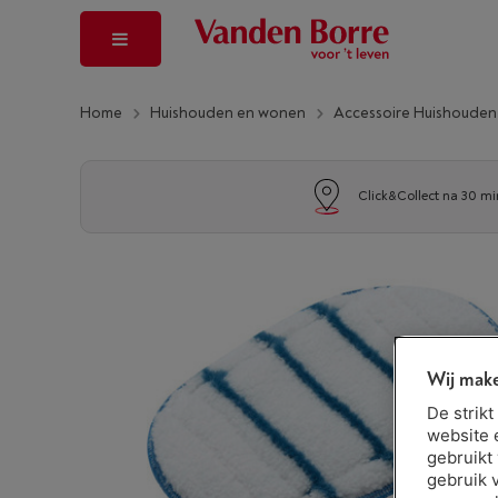
Home
Huishouden en wonen
Accessoire Huishoude
Click&Collect na 30 mi
Wij make
De strik
website 
gebruikt
gebruik 