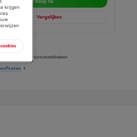
Koop nu
e
e krijgen
kies
Vergelijken
jouw
verwijzen
n cookies
g: 2 x SteaMitt microvezeldoeken
ecificaties