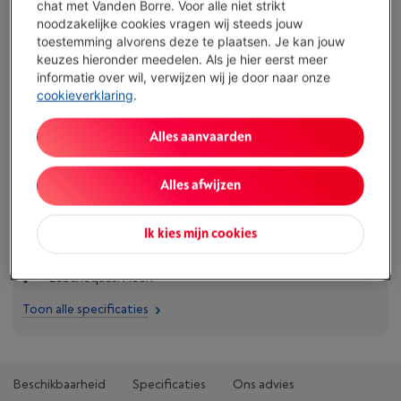
chat met Vanden Borre. Voor alle niet strikt
Minder dan 5 in stock, bestel nu!
noodzakelijke cookies vragen wij steeds jouw
toestemming alvorens deze te plaatsen. Je kan jouw
Koop nu
keuzes hieronder meedelen. Als je hier eerst meer
informatie over wil, verwijzen wij je door naar onze
cookieverklaring
.
Vergelijken
Alles aanvaarden
Specificaties
Alles afwijzen
Type accessoire: Flessenrek
Ik kies mijn cookies
Omschrijving: flessendraagrooster
Ecocheques: Neen
Toon alle specificaties
Beschikbaarheid
Specificaties
Ons advies