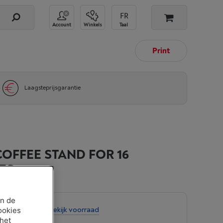
Account
Winkels
Taal
Print
Laagsteprijsgarantie
OFFEE STAND FOR 16
ES
an de
tens 3 weken
-
Bekijk voorraad
ookies
 het