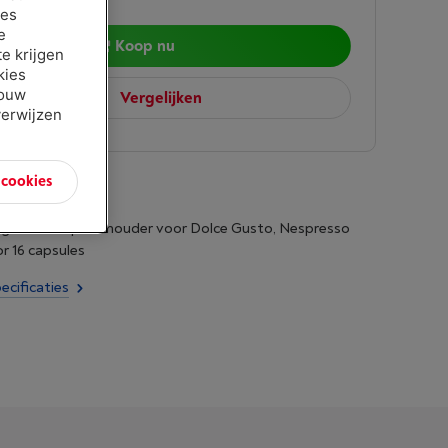
ies
e
Koop nu
e krijgen
kies
jouw
Vergelijken
verwijzen
n cookies
ng: Koffiecapsulehouder voor Dolce Gusto, Nespresso
or 16 capsules
ecificaties