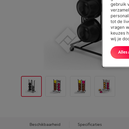
gebruik 
verzamel
personal
tot de li
vragen w
keuzes h
wij je d
Alles
Beschikbaarheid
Specificaties