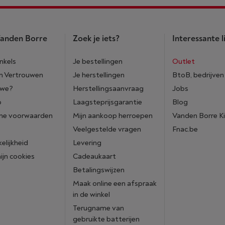
anden Borre
Zoek je iets?
Interessante l
nkels
Je bestellingen
Outlet
n Vertrouwen
Je herstellingen
BtoB, bedrijven
 we?
Herstellingsaanvraag
Jobs
p
Laagsteprijsgarantie
Blog
ne voorwaarden
Mijn aankoop herroepen
Vanden Borre K
Veelgestelde vragen
Fnac.be
elijkheid
Levering
mijn cookies
Cadeaukaart
Betalingswijzen
Maak online een afspraak
in de winkel
Terugname van
gebruikte batterijen