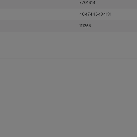
7701314
4047443494191
111266