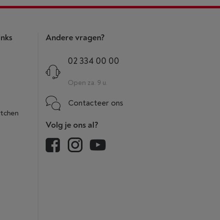
inks
Andere vragen?
02 334 00 00
Open za. 9 u.
Contacteer ons
itchen
Volg je ons al?