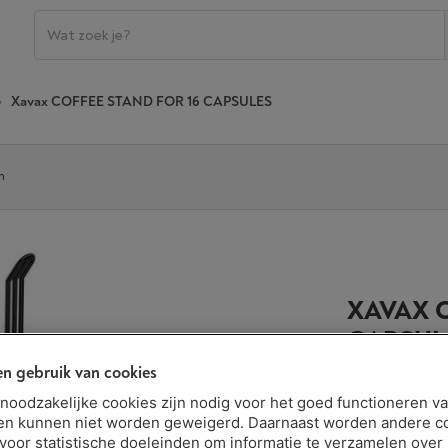
Xavax COFFEE STAND FOR 16 CAPSULES
n
XAVAX C
CAPSUL
n gebruik van cookies
t noodzakelijke cookies zijn nodig voor het goed functioneren v
Binnen mins
en kunnen niet worden geweigerd. Daarnaast worden andere c
 voor statistische doeleinden om informatie te verzamelen over