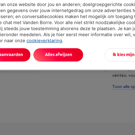
€ 19,99
van onze website door jou en anderen; doelgroepgerichte cook
en gegevens over jouw internetgedrag om onze advertenties t
iseren; en conversatiecookies maken het mogelijk om toegang t
ve chat met Vanden Borre. Voor alle niet strikt noodzakelijke coo
ij steeds jouw toestemming alvorens deze te plaatsen. Je kan 
ieronder meedelen. Als je hier eerst meer informatie over wil, 
oor naar onze
cookieverklaring
.
 aanvaarden
Alles afwijzen
Ik kies mij
Troeven
Omschrijvi
véritéo, vo
Toon alle sp