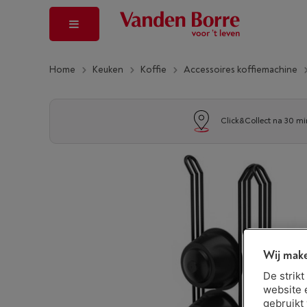
Home
Keuken
Koffie
Accessoires koffiemachine
Click&Collect na 30 mi
Wij make
De strik
website 
gebruikt