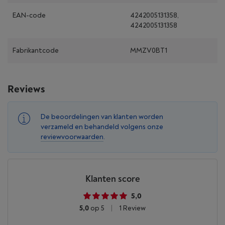
EAN-code
4242005131358,
4242005131358
Fabrikantcode
MMZV0BT1
Reviews
De beoordelingen van klanten worden
verzameld en behandeld volgens onze
reviewvoorwaarden
.
Klanten score
5,0
5,0
op 5
|
1 Review