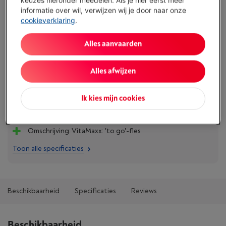
€ 22,95
informatie over wil, verwijzen wij je door naar onze
Minder dan 5 in stock, bestel nu!
cookieverklaring
.
Koop nu
Alles aanvaarden
Vergelijken
Alles afwijzen
Ik kies mijn cookies
Troeven
Omschrijving: VitaMaxx: 'to go'-fles
Toon alle specificaties
Beschikbaarheid
Specificaties
Reviews
Beschikbaarheid