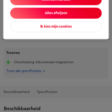
Of
betalen per maand
-
Simulatie
Let op, geld lenen kost ook geld.
Alles afwijzen
Koop nu
Ik kies mijn cookies
Vergelijken
Troeven
Omschrijving: Inbouwraam magnetron.
Toon alle specificaties
Beschikbaarheid
Specificaties
Beschikbaarheid