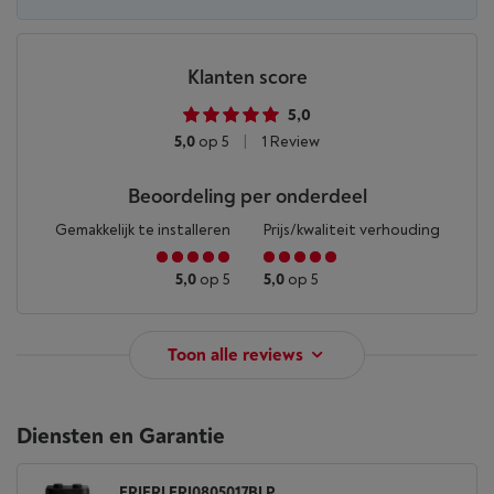
Klanten score
5,0
5,0
op 5
|
1 Review
Beoordeling per onderdeel
Gemakkelijk te installeren
Prijs/kwaliteit verhouding
5,0
op 5
5,0
op 5
Toon alle reviews
Diensten en Garantie
FRIFRI FRI0805017BLP