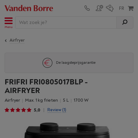
Menu
Airfryer
De laagsteprijsgarantie
FRIFRI FRI0805017BLP -
AIRFRYER
Airfryer
Max. 1 kg frieten
5 L
1700 W
5,0
Review
(1)
|