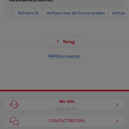
Gerelateerde producten:
Airfryers XL
Airfryers met de functie braden
Airfryer
Terug
FRIFRI producten
BEL ONS
Open ma. 8 u.
CONTACTEER ONS