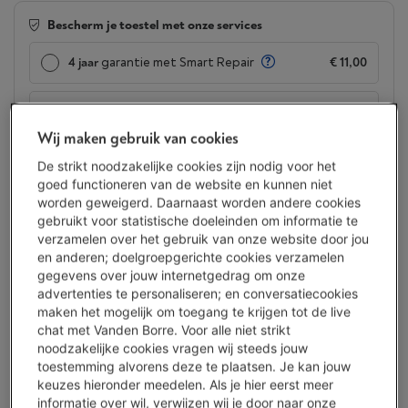
Bescherm je toestel met onze services
4 jaar
garantie met Smart Repair
€ 11,00
2 jaar
garantie
Altijd inbegrepen
Wij maken gebruik van cookies
Beschikbaar
-
Bekijk voorraad
De strikt noodzakelijke cookies zijn nodig voor het
€ 99,95
goed functioneren van de website en kunnen niet
worden geweigerd. Daarnaast worden andere cookies
Of
betalen per maand
-
Simulatie
gebruikt voor statistische doeleinden om informatie te
Let op, geld lenen kost ook geld.
verzamelen over het gebruik van onze website door jou
Minder dan 5 in stock, bestel nu!
en anderen; doelgroepgerichte cookies verzamelen
gegevens over jouw internetgedrag om onze
advertenties te personaliseren; en conversatiecookies
Koop nu
maken het mogelijk om toegang te krijgen tot de live
chat met Vanden Borre. Voor alle niet strikt
Vergelijken
noodzakelijke cookies vragen wij steeds jouw
toestemming alvorens deze te plaatsen. Je kan jouw
keuzes hieronder meedelen. Als je hier eerst meer
informatie over wil, verwijzen wij je door naar onze