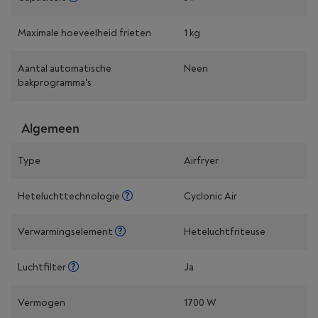
Maximale hoeveelheid frieten
1 kg
Aantal automatische
Neen
bakprogramma's
Algemeen
Type
Airfryer
Heteluchttechnologie
Cyclonic Air
Verwarmingselement
Heteluchtfriteuse
Luchtfilter
Ja
Vermogen
1700 W