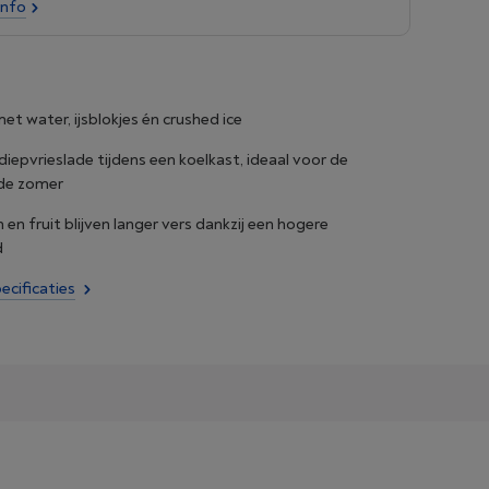
info
et water, ijsblokjes én crushed ice
diepvrieslade tijdens een koelkast, ideaal voor de
 de zomer
 en fruit blijven langer vers dankzij een hogere
d
ecificaties