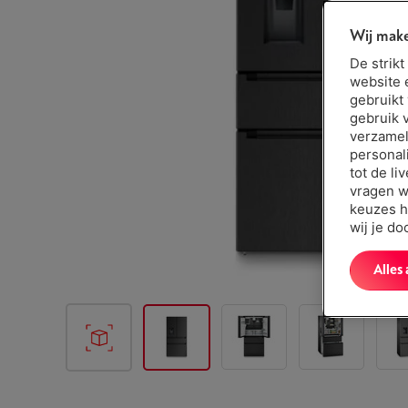
Wij make
De strik
website 
gebruikt
gebruik 
verzamel
personal
tot de li
vragen w
keuzes h
wij je d
Alles