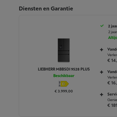
Diensten en Garantie
2 jaa
2 jaa
Alti
Vande
Verle
€ 14
LIEBHERR MBBSDI 9528 PLUS
Vande
Beschikbaar
Verle
€ 16
€ 3.999,00
Servi
Genie
€ 18