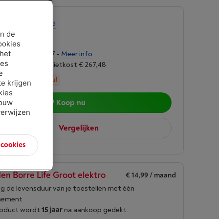
-
Bekijk voorraad
an de
9,00
ookies
 het
ngen van € 177,77 -
Meer info
ies
oet 6,24%, Kredietkost € 267,48
e
in stock, bestel nu!
e krijgen
kies
jouw
Koop nu
verwijzen
Vergelijken
n cookies
en Borre Life Groot elektro
€ 14,99
/ maand
g de levensduur van je toestellen met één
nement
roduct wordt
15 jaar
na aankoop gedekt.