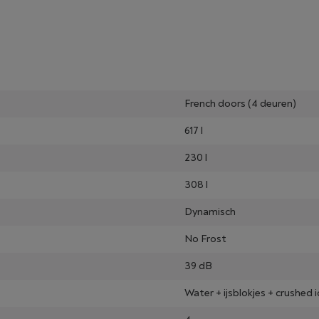
French doors (4 deuren)
617 l
230 l
308 l
Dynamisch
No Frost
39 dB
Water + ijsblokjes + crushed i