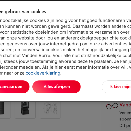
n gebruik van cookies
Beschikbaar
t noodzakelijke cookies zijn nodig voor het goed functioneren v
€ 3.99
en kunnen niet worden geweigerd. Daarnaast worden andere c
 voor statistische doeleinden om informatie te verzamelen over
Of 24 betali
van onze website door jou en anderen; doelgroepgerichte cook
Debetrentev
en gegevens over jouw internetgedrag om onze advertenties t
Minder dan 5 
iseren; en conversatiecookies maken het mogelijk om toegang t
ve chat met Vanden Borre. Voor alle niet strikt noodzakelijke coo
ij steeds jouw toestemming alvorens deze te plaatsen. Je kan 
ieronder meedelen. Als je hier eerst meer informatie over wil, 
oor naar onze
cookieverklaring
.
 aanvaarden
Alles afwijzen
Ik kies mij
Vand
Verlen
abon
Dit p