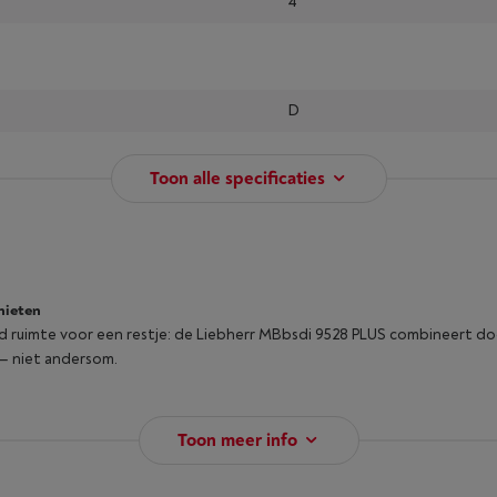
4
D
Toon alle specificaties
nieten
tijd ruimte voor een restje: de Liebherr MBbsdi 9528 PLUS combineert
 — niet andersom.
Toon meer info