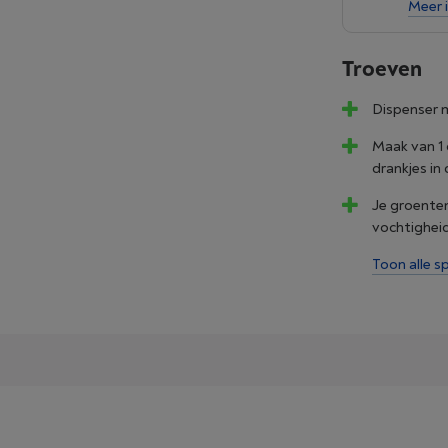
Meer 
Troeven
Dispenser m
Maak van 1 
drankjes in
Je groenten
vochtighei
Toon alle sp