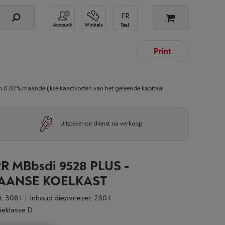
Account
Winkels
Taal
Print
02% maandelijkse kaartkosten van het geleende kapitaal
Uitstekende dienst na verkoop
R MBbsdi 9528 PLUS -
AANSE KOELKAST
: 308 l
Inhoud diepvriezer: 230 l
ieklasse D