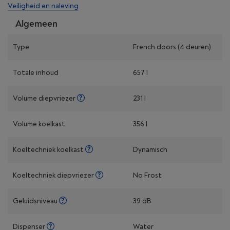
Veiligheid en naleving
Algemeen
Type
French doors (4 deuren)
Totale inhoud
657 l
Volume diepvriezer
231 l
Volume koelkast
356 l
Koeltechniek koelkast
Dynamisch
Koeltechniek diepvriezer
No Frost
Geluidsniveau
39 dB
Dispenser
Water