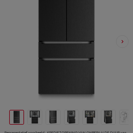
Representatief voorbeeld : KREDIETOPENING VAN ONBEPAALDE DUUR van