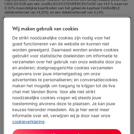
1.500,00 EUR aan een JAARLIJKS KOSTENPERCENTAGE van 14,5 % waarvan
0,02% maandelijkse kaartkosten van het geleende kapitaal (VARIABELE
debetrentevoet van 14,23%), en een debetrentevoet van 6,24%.
Beschikbaar vanaf di. 18 augustus
-
Bekijk voorraad
Wij maken gebruik van cookies
€ 4.699,00
De strikt noodzakelijke cookies zijn nodig voor het
goed functioneren van de website en kunnen niet
Of 24 betalingen van € 208,89 -
Meer info
worden geweigerd. Daarnaast worden andere cookies
Debetrentevoet 6,24%, Kredietkost € 314,36
gebruikt voor statistische doeleinden om informatie te
verzamelen over het gebruik van onze website door jou
Koop nu
en anderen; doelgroepgerichte cookies verzamelen
gegevens over jouw internetgedrag om onze
Vergelijken
advertenties te personaliseren; en conversatiecookies
maken het mogelijk om toegang te krijgen tot de live
chat met Vanden Borre. Voor alle niet strikt
noodzakelijke cookies vragen wij steeds jouw
toestemming alvorens deze te plaatsen. Je kan jouw
Vanden Borre Life Groot elektro
keuzes hieronder meedelen. Als je hier eerst meer
Verleng de levensduur van je toestellen met één abonnement
informatie over wil, verwijzen wij je door naar onze
Dit product wordt
15 jaar
na aankoop gedekt.
cookieverklaring
.
€ 14,99
/ maand
Meer info