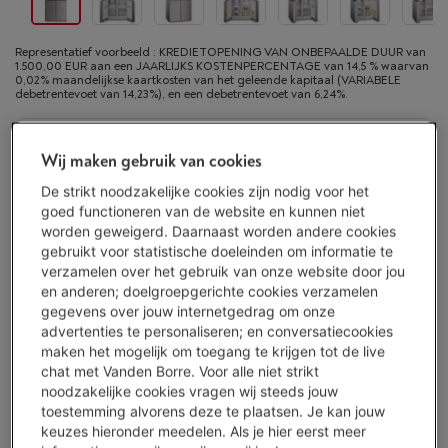
Representatief voorbeeld : KREDIETOPENING VAN ONBEPAALDE DUUR van
1.500,00 EUR aan een JAARLIJKS KOSTENPERCENTAGE van 14,5 % waarvan
0,02% maandelijkse kaartkosten van het geleende kapitaal (VARIABELE
debetrentevoet van 14,23%), en een debetrentevoet van 6,24%.
Binnen minstens 3 weken
-
Bekijk voorraad
Wij maken gebruik van cookies
€ 2.999,00
De strikt noodzakelijke cookies zijn nodig voor het
Of 24 betalingen van € 133,32 -
Meer info
goed functioneren van de website en kunnen niet
Debetrentevoet 6,24%, Kredietkost € 200,68
worden geweigerd. Daarnaast worden andere cookies
gebruikt voor statistische doeleinden om informatie te
Koop nu
verzamelen over het gebruik van onze website door jou
en anderen; doelgroepgerichte cookies verzamelen
gegevens over jouw internetgedrag om onze
Vergelijken
advertenties te personaliseren; en conversatiecookies
maken het mogelijk om toegang te krijgen tot de live
chat met Vanden Borre. Voor alle niet strikt
noodzakelijke cookies vragen wij steeds jouw
Vanden Borre Life Groot elektro
toestemming alvorens deze te plaatsen. Je kan jouw
keuzes hieronder meedelen. Als je hier eerst meer
Verleng de levensduur van je toestellen met één abonnement