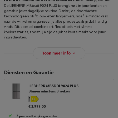
LIEBHERR MBbsdi 9024 PLUS – Koelen en vriezen zoals jij het wilt
De LIEBHERR MBbsdi 9024 PLUS brengt rust in jouw keuken en
gemak in jouw dagelijkse routine. Dankzij de doordachte
technologieën blijft jouw eten langer vers, hoef je minder vaak
naar de winkel en organiseer je alles precies zoals jij dat handig
vindt. Dit toestel combineert flexibiliteit met slimme
koelprestaties, zodat jij altijd de juiste keuze maakt voor jouw
ingrediënten.
Toon meer info
Diensten en Garantie
LIEBHERR MBSDDI 9024 PLUS
Binnen minstens 3 weken
€ 2.999,00
2 jaar wettelijke garantie