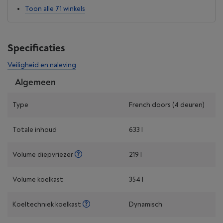
Toon alle 71 winkels
Specificaties
Veiligheid en naleving
Algemeen
Type
French doors (4 deuren)
Totale inhoud
633 l
Volume diepvriezer
219 l
Volume koelkast
354 l
Koeltechniek koelkast
Dynamisch