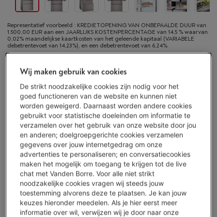
Representatief voorbeeld : KREDIETOPENING VAN ONBEPAALDE DUUR van
1.500,00 EUR aan een JAARLIJKS KOSTENPERCENTAGE van 14,5 % waarvan
0,02% maandelijkse kaartkosten van het geleende kapitaal (VARIABELE
debetrentevoet van 14,23%), en een debetrentevoet van 6,24%.
Beschikbaar vanaf ma. 17 augustus
-
Bekijk voorraad
Wij maken gebruik van cookies
€ 2.999,00
De strikt noodzakelijke cookies zijn nodig voor het
goed functioneren van de website en kunnen niet
Of 24 betalingen van € 133,32 -
Meer info
worden geweigerd. Daarnaast worden andere cookies
Debetrentevoet 6,24%, Kredietkost € 200,68
gebruikt voor statistische doeleinden om informatie te
verzamelen over het gebruik van onze website door jou
Koop nu
en anderen; doelgroepgerichte cookies verzamelen
gegevens over jouw internetgedrag om onze
advertenties te personaliseren; en conversatiecookies
Vergelijken
maken het mogelijk om toegang te krijgen tot de live
chat met Vanden Borre. Voor alle niet strikt
noodzakelijke cookies vragen wij steeds jouw
toestemming alvorens deze te plaatsen. Je kan jouw
Vanden Borre Life Groot elektro
keuzes hieronder meedelen. Als je hier eerst meer
Verleng de levensduur van je toestellen met één abonnement
informatie over wil, verwijzen wij je door naar onze