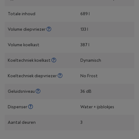
Totale inhoud
689 l
Volume diepvriezer
133 l
Volume koelkast
387 l
Koeltechniek koelkast
Dynamisch
Koeltechniek diepvriezer
No Frost
Geluidsniveau
36 dB
Dispenser
Water + ijsblokjes
Aantal deuren
3