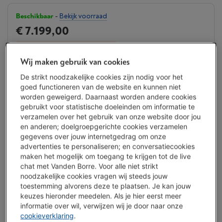
Beschikbaar
-
Bekijk voorraad
€ 7.199,00
Minder dan 5 in stock, bestel nu!
Wij maken gebruik van cookies
Koop nu
De strikt noodzakelijke cookies zijn nodig voor het
goed functioneren van de website en kunnen niet
Vergelijken
worden geweigerd. Daarnaast worden andere cookies
gebruikt voor statistische doeleinden om informatie te
verzamelen over het gebruik van onze website door jou
en anderen; doelgroepgerichte cookies verzamelen
Vanden Borre Life Groot elektro
gegevens over jouw internetgedrag om onze
advertenties te personaliseren; en conversatiecookies
Verleng de levensduur van je toestellen met één abonnement
maken het mogelijk om toegang te krijgen tot de live
Dit product wordt
10 jaar
na aankoop gedekt.
chat met Vanden Borre. Voor alle niet strikt
€ 14,99
/ maand
Meer info
noodzakelijke cookies vragen wij steeds jouw
toestemming alvorens deze te plaatsen. Je kan jouw
keuzes hieronder meedelen. Als je hier eerst meer
informatie over wil, verwijzen wij je door naar onze
Troeven
cookieverklaring
.