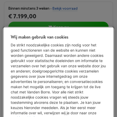
Binnen minstens 3 weken
-
Bekijk voorraad
€ 7.199,00
Koop nu
Wij maken gebruik van cookies
Vergelijken
De strikt noodzakelijke cookies zijn nodig voor het
goed functioneren van de website en kunnen niet
worden geweigerd. Daarnaast worden andere cookies
gebruikt voor statistische doeleinden om informatie te
Vanden Borre Life Groot elektro
verzamelen over het gebruik van onze website door jou
en anderen; doelgroepgerichte cookies verzamelen
Verleng de levensduur van je toestellen met één abonnement
gegevens over jouw internetgedrag om onze
Dit product wordt
15 jaar
na aankoop gedekt.
advertenties te personaliseren; en conversatiecookies
€ 14,99
/ maand
Meer info
maken het mogelijk om toegang te krijgen tot de live
chat met Vanden Borre. Voor alle niet strikt
noodzakelijke cookies vragen wij steeds jouw
Troeven
toestemming alvorens deze te plaatsen. Je kan jouw
keuzes hieronder meedelen. Als je hier eerst meer
Met plaats voor 44 flessen wijn
informatie over wil, verwijzen wij je door naar onze