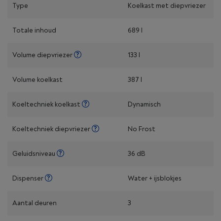
Type
Koelkast met diepvriezer
Totale inhoud
689 l
Volume diepvriezer
133 l
Volume koelkast
387 l
Koeltechniek koelkast
Dynamisch
Koeltechniek diepvriezer
No Frost
Geluidsniveau
36 dB
Dispenser
Water + ijsblokjes
Aantal deuren
3