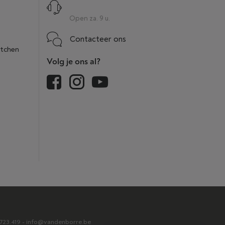
Open za. 9 u.
Contacteer ons
itchen
Volg je ons al?
2.723.419 - info@vandenborre.be