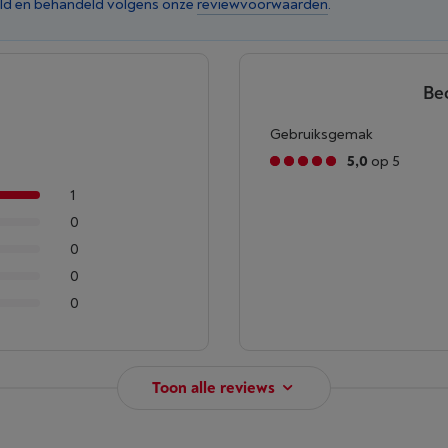
ld en behandeld volgens onze
reviewvoorwaarden
.
Be
Gebruiksgemak
5,0
op 5
1
0
0
0
0
Toon alle reviews