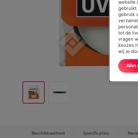
website 
gebruikt
gebruik 
verzamel
personal
tot de li
vragen w
keuzes h
wij je d
Alles
Beschikbaarheid
Specificaties
Revi