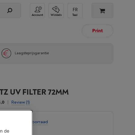
Account
Winkels
Taal
Print
Laagsteprijsgarantie
TZ UV FILTER 72MM
5,0
|
Review
(1)
te koop
-
Bekijk voorraad
an de