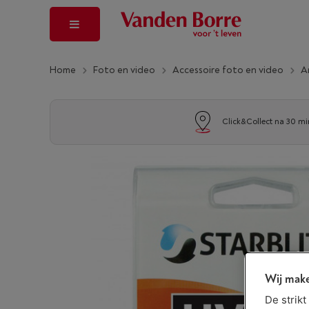
Home
Foto en video
Accessoire foto en video
A
Click&Collect na 30 mi
Wij make
De strik