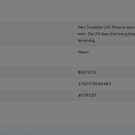
Het Starblizr UV-filter is s
mm. De UV-bescherming besch
levendig.
Neen
8927073
3760173040483
4079337