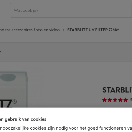
ndere accessoires foto en video
STARBLITZ UV FILTER 72MM
n
STARBLI
n gebruik van cookies
Niet online 
€ 19,99
t noodzakelijke cookies zijn nodig voor het goed functioneren v