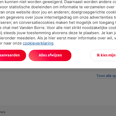
en kunnen niet worden geweigerd. Daarnaast worden andere c
 voor statistische doeleinden om informatie te verzamelen over
van onze website door jou en anderen; doelgroepgerichte cook
en gegevens over jouw internetgedrag om onze advertenties t
iseren; en conversatiecookies maken het mogelijk om toegang t
ve chat met Vanden Borre. Voor alle niet strikt noodzakelijke coo
ij steeds jouw toestemming alvorens deze te plaatsen. Je kan 
ieronder meedelen. Als je hier eerst meer informatie over wil, 
oor naar onze
cookieverklaring
.
Troeven
Omschrijvin
 aanvaarden
Alles afwijzen
Ik kies mij
lenzen met
je lens en 
Toon alle sp
ews