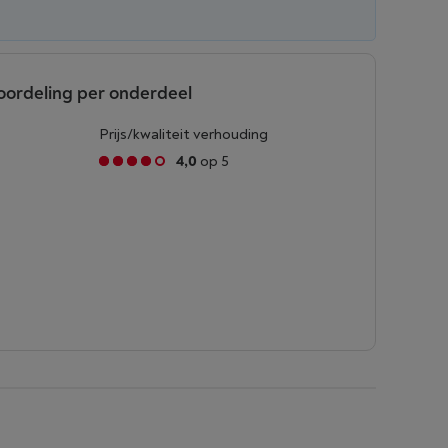
oordeling per onderdeel
Prijs/kwaliteit verhouding
4,0
op 5