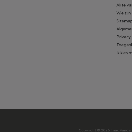
Akte va
Wie zijn
Sitema
Algeme
Privacy
Toegank
Ik kies 
Copyright © 2026 Fnac Vanden B