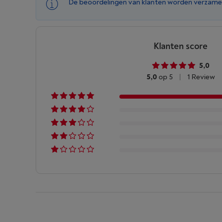
De beoordelingen van klanten worden verzame
Klanten score
5,0
5,0
op 5
|
1 Review