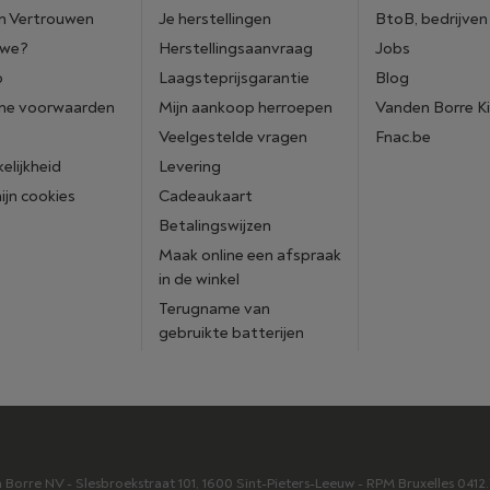
n Vertrouwen
Je herstellingen
BtoB, bedrijven
 we?
Herstellingsaanvraag
Jobs
p
Laagsteprijsgarantie
Blog
ne voorwaarden
Mijn aankoop herroepen
Vanden Borre K
Veelgestelde vragen
Fnac.be
elijkheid
Levering
mijn cookies
Cadeaukaart
Betalingswijzen
Maak online een afspraak
in de winkel
Terugname van
gebruikte batterijen
orre NV - Slesbroekstraat 101, 1600 Sint-Pieters-Leeuw - RPM Bruxelles 041