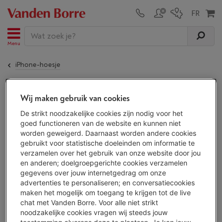
Menu
iPhone-hoesje
De
ITSKIN NYLON COVER IPHONE 15 PRO 6.1 ´
Wij maken gebruik van cookies
MAGSAFE COMPATIBLE
is niet meer beschikbaar!
De strikt noodzakelijke cookies zijn nodig voor het
goed functioneren van de website en kunnen niet
worden geweigerd. Daarnaast worden andere cookies
ALTERNATIEF
gebruikt voor statistische doeleinden om informatie te
verzamelen over het gebruik van onze website door jou
Ontdek al onze iphone-hoesjes en kies je
en anderen; doelgroepgerichte cookies verzamelen
iphone-hoesje uit
163 toestellen.
gegevens over jouw internetgedrag om onze
Bekijk alle iphone-hoesjes
advertenties te personaliseren; en conversatiecookies
maken het mogelijk om toegang te krijgen tot de live
chat met Vanden Borre. Voor alle niet strikt
noodzakelijke cookies vragen wij steeds jouw
ALTERNATIEF
toestemming alvorens deze te plaatsen. Je kan jouw