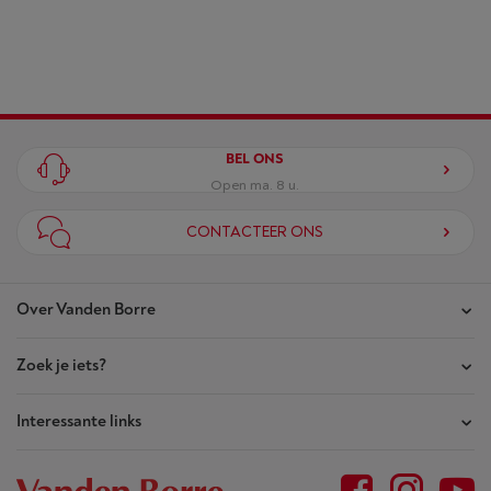
NYLON COVER IPHONE 15 PRO 6.1 ´
MAGSAFE COMPATIBLE
Algemeen
Ecocheques
Neen
BEL ONS
Open ma. 8 u.
CONTACTEER ONS
Vanden Borre-code
7799934
EAN-code
4894465110123
Over Vanden Borre
Fabrikantcode
AP5X-HMABA-BLCK
Zoek je iets?
Onze winkels
Akte van Vertrouwen
Interessante links
Je bestellingen
Wie zijn we?
Je herstellingen
Outlet