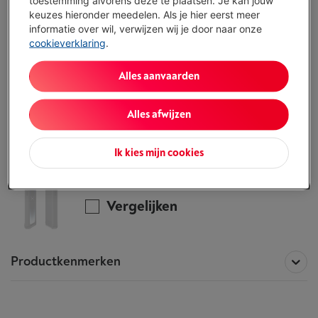
keuzes hieronder meedelen. Als je hier eerst meer
Vul je gegevens in en onze experten bellen
informatie over wil, verwijzen wij je door naar onze
je op om je te helpen de juiste keuze te
cookieverklaring
.
maken.
Ik vraag advies
Alles aanvaarden
Alles afwijzen
Alle informatie betreffende de
ITSKIN NYLON COVER IPHONE 15 PRO 6.1 ´
MAGSAFE COMPATIBLE
Ik kies mijn cookies
Dit product is niet meer beschikbaar!
Vergelijken
Productkenmerken
Technische specificaties over de
ITSKIN