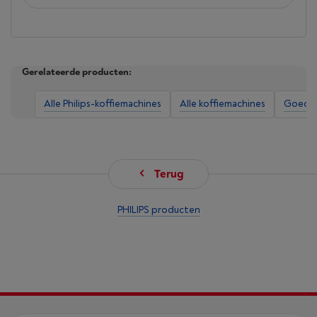
Gerelateerde producten:
Alle Philips-koffiemachines
Alle koffiemachines
Goedko
Terug
PHILIPS producten