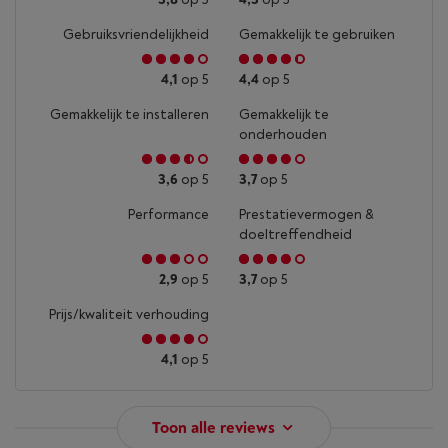
Gebruiksvriendelijkheid
Gemakkelijk te gebruiken
4,1
op 5
4,4
op 5
Gemakkelijk te installeren
Gemakkelijk te
onderhouden
3,6
op 5
3,7
op 5
Performance
Prestatievermogen &
doeltreffendheid
2,9
op 5
3,7
op 5
Prijs/kwaliteit verhouding
4,1
op 5
Toon alle reviews