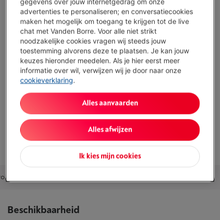
gegevens over jouw internetgedrag om onze
advertenties te personaliseren; en conversatiecookies
Optimaal aroma
maken het mogelijk om toegang te krijgen tot de live
chat met Vanden Borre. Voor alle niet strikt
Druppelstop
noodzakelijke cookies vragen wij steeds jouw
Automatische uitschakeling
toestemming alvorens deze te plaatsen. Je kan jouw
keuzes hieronder meedelen. Als je hier eerst meer
Niet programmeerbaar
informatie over wil, verwijzen wij je door naar onze
cookieverklaring
.
Toon alle specificaties
Alles aanvaarden
Bestaat ook in andere kleuren
Alles afwijzen
Ik kies mijn cookies
olen combinaties
Accessoires
Alternatieven
Ons advies
Beschikbaarheid