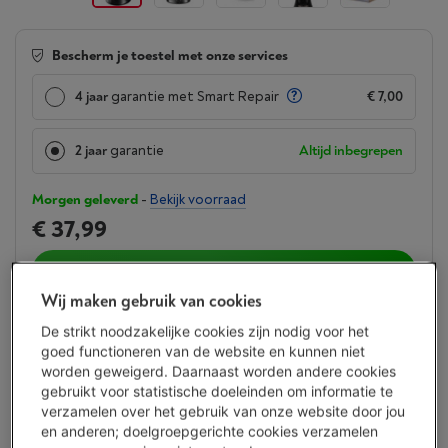
Bescherm je toestel met onze services
4 jaar
garantie met Smart Repair
€ 7,00
2 jaar
garantie
Altijd inbegrepen
Morgen geleverd
-
Bekijk voorraad
€ 37,99
Koop nu
Wij maken gebruik van cookies
Vergelijken
De strikt noodzakelijke cookies zijn nodig voor het
goed functioneren van de website en kunnen niet
worden geweigerd. Daarnaast worden andere cookies
gebruikt voor statistische doeleinden om informatie te
´´Lekkere koffie en makkelijk in gebruik´´
verzamelen over het gebruik van onze website door jou
en anderen; doelgroepgerichte cookies verzamelen