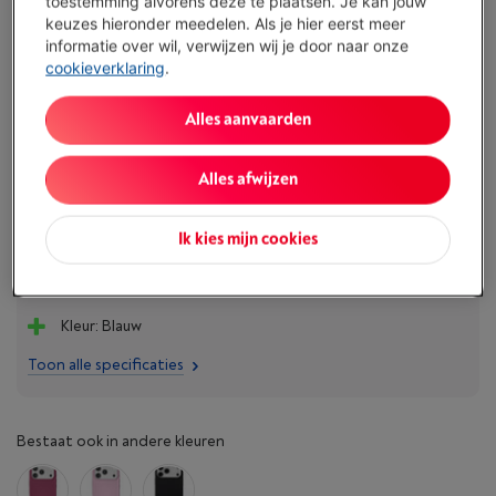
toestemming alvorens deze te plaatsen. Je kan jouw
Morgen geleverd
-
Bekijk voorraad
keuzes hieronder meedelen. Als je hier eerst meer
€ 34,95
informatie over wil, verwijzen wij je door naar onze
cookieverklaring
.
Koop nu
Alles aanvaarden
Vergelijken
Alles afwijzen
Ik kies mijn cookies
Troeven
Compatibel model: Apple iPhone Air
Kleur: Blauw
Toon alle specificaties
Bestaat ook in andere kleuren